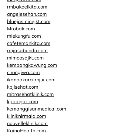
rmbakoelkita.com
angelesehan.com
bluejasminejkt.com
Mrobak.com
miekungfu.com
cafetemankita.com
rmjasabundo.com
mimoosajkt.com
kembangkawung.com
chungiwa.com
ikanbakarcianjur.com
kpjisehat.com
mitrasehatklinik.com
kpbanjar.com
kemanggisanmedical.com
kliniknirmala.com
nouvelleklinik.com
KainaHealth.com