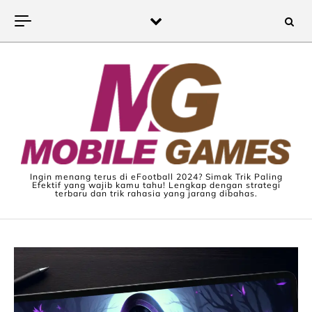
Skip to content
Ingin menang terus di eFootball 2024? Simak Trik Paling
Efektif yang wajib kamu tahu! Lengkap dengan strategi
terbaru dan trik rahasia yang jarang dibahas.