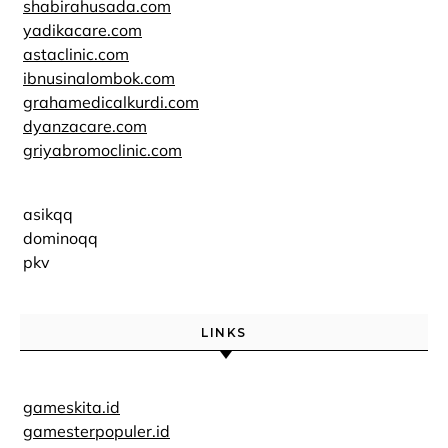
shabirahusada.com
yadikacare.com
astaclinic.com
ibnusinalombok.com
grahamedicalkurdi.com
dyanzacare.com
griyabromoclinic.com
asikqq
dominoqq
pkv
LINKS
gameskita.id
gamesterpopuler.id