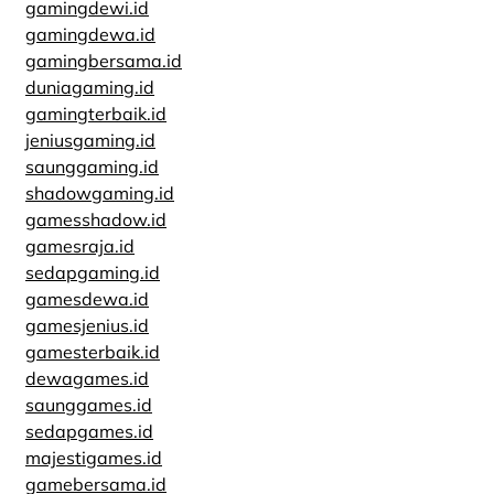
gamingdewi.id
gamingdewa.id
gamingbersama.id
duniagaming.id
gamingterbaik.id
jeniusgaming.id
saunggaming.id
shadowgaming.id
gamesshadow.id
gamesraja.id
sedapgaming.id
gamesdewa.id
gamesjenius.id
gamesterbaik.id
dewagames.id
saunggames.id
sedapgames.id
majestigames.id
gamebersama.id