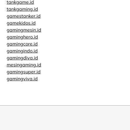
tankgame.id
tankgaming.id
gamestanker.id
gamekidos.id
gamingmesin.id
gaminghero.id
gamingcore.id
gamingindo.id
gamingdiva.id
mesingaming.id
gamingsuper.id
gamingviva.id