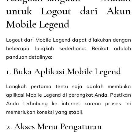
untuk Logout dari Akun
Mobile Legend
Logout dari Mobile Legend dapat dilakukan dengan
beberapa langkah sederhana. Berikut adalah
panduan detailnya:
1. Buka Aplikasi Mobile Legend
Langkah pertama tentu saja adalah membuka
aplikasi Mobile Legend di perangkat Anda. Pastikan
Anda terhubung ke internet karena proses ini
memerlukan koneksi yang stabil.
2. Akses Menu Pengaturan