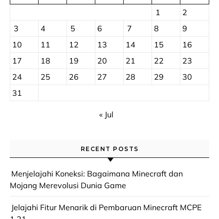
1
2
3
4
5
6
7
8
9
10
11
12
13
14
15
16
17
18
19
20
21
22
23
24
25
26
27
28
29
30
31
« Jul
RECENT POSTS
Menjelajahi Koneksi: Bagaimana Minecraft dan
Mojang Merevolusi Dunia Game
Jelajahi Fitur Menarik di Pembaruan Minecraft MCPE