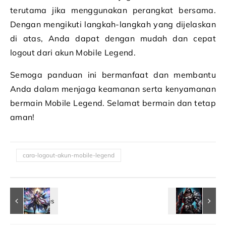
terutama jika menggunakan perangkat bersama.
Dengan mengikuti langkah-langkah yang dijelaskan
di atas, Anda dapat dengan mudah dan cepat
logout dari akun Mobile Legend.
Semoga panduan ini bermanfaat dan membantu
Anda dalam menjaga keamanan serta kenyamanan
bermain Mobile Legend. Selamat bermain dan tetap
aman!
cara-logout-akun-mobile-legend