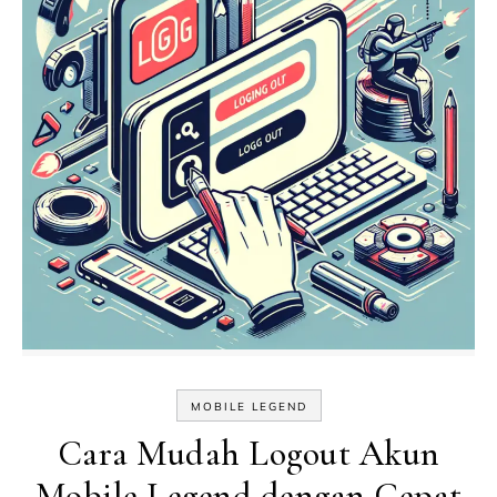
MOBILE LEGEND
Cara Mudah Logout Akun
Mobile Legend dengan Cepat