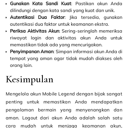
Gunakan Kata Sandi Kuat
: Pastikan akun Anda
dilindungi dengan kata sandi yang kuat dan unik.
Autentikasi Dua Faktor
: Jika tersedia, gunakan
autentikasi dua faktor untuk keamanan ekstra.
Periksa Aktivitas Akun
: Sering-seringlah memeriksa
riwayat login dan aktivitas akun Anda untuk
memastikan tidak ada yang mencurigakan.
Penyimpanan Aman
: Simpan informasi akun Anda di
tempat yang aman agar tidak mudah diakses oleh
orang lain.
Kesimpulan
Mengelola akun Mobile Legend dengan bijak sangat
penting untuk memastikan Anda mendapatkan
pengalaman bermain yang menyenangkan dan
aman. Logout dari akun Anda adalah salah satu
cara mudah untuk menjaga keamanan akun,