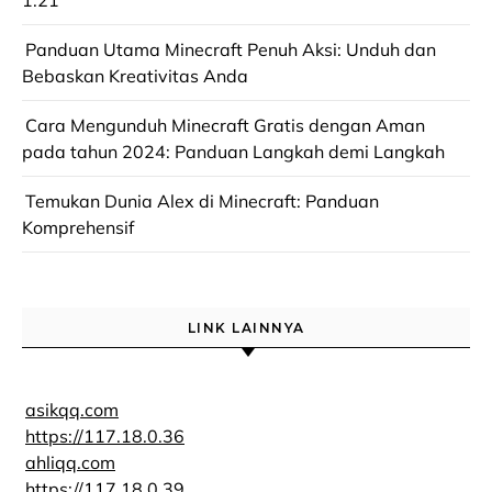
1.21
Panduan Utama Minecraft Penuh Aksi: Unduh dan
Bebaskan Kreativitas Anda
Cara Mengunduh Minecraft Gratis dengan Aman
pada tahun 2024: Panduan Langkah demi Langkah
Temukan Dunia Alex di Minecraft: Panduan
Komprehensif
LINK LAINNYA
asikqq.com
https://117.18.0.36
ahliqq.com
https://117.18.0.39