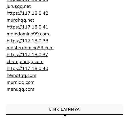
jurusqq.net
https://117.18.0.42
murahqq.net
https://117.18.0.41
maindomino99.com
https://117.18.0.38
masterdomino99.com
https://117.18.0.37
championqq.com
https://117.18.0.40
hematqq.com
murniqq.com
menuqq.com
LINK LAINNYA