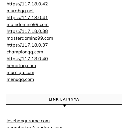
https://117.18.0.42
murahqq.net
https://117.18.0.41
maindomino99.com
https://117.18.0.38
masterdomino99.com
https://117.18.0.37
championqq.com
https://117.18.0.40
hematqq.com
murniqq.com
menuqq.com
LINK LAINNYA
lesehangurame.com
ayambakar7saudara.com