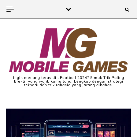
Skip to content
Ingin menang terus di eFootball 2024? Simak Trik Paling
Efektif yang wajib kamu tahu! Lengkap dengan strategi
terbaru dan trik rahasia yang jarang dibahas.