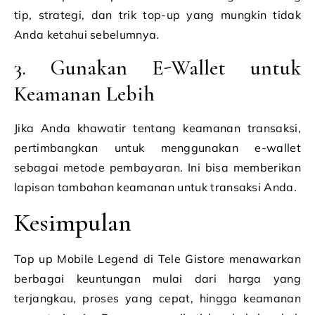
tip, strategi, dan trik top-up yang mungkin tidak
Anda ketahui sebelumnya.
3. Gunakan E-Wallet untuk
Keamanan Lebih
Jika Anda khawatir tentang keamanan transaksi,
pertimbangkan untuk menggunakan e-wallet
sebagai metode pembayaran. Ini bisa memberikan
lapisan tambahan keamanan untuk transaksi Anda.
Kesimpulan
Top up Mobile Legend di Tele Gistore menawarkan
berbagai keuntungan mulai dari harga yang
terjangkau, proses yang cepat, hingga keamanan