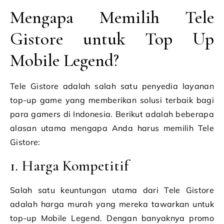
Mengapa Memilih Tele
Gistore untuk Top Up
Mobile Legend?
Tele Gistore adalah salah satu penyedia layanan
top-up game yang memberikan solusi terbaik bagi
para gamers di Indonesia. Berikut adalah beberapa
alasan utama mengapa Anda harus memilih Tele
Gistore:
1. Harga Kompetitif
Salah satu keuntungan utama dari Tele Gistore
adalah harga murah yang mereka tawarkan untuk
top-up Mobile Legend. Dengan banyaknya promo