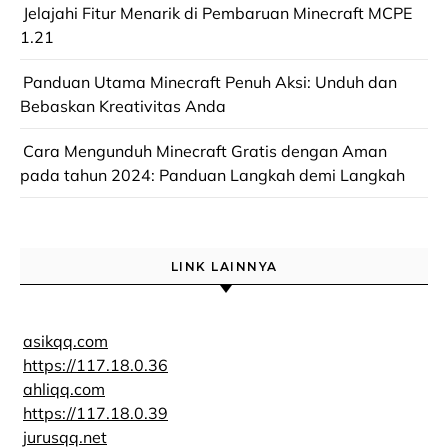
Jelajahi Fitur Menarik di Pembaruan Minecraft MCPE
1.21
Panduan Utama Minecraft Penuh Aksi: Unduh dan
Bebaskan Kreativitas Anda
Cara Mengunduh Minecraft Gratis dengan Aman
pada tahun 2024: Panduan Langkah demi Langkah
LINK LAINNYA
asikqq.com
https://117.18.0.36
ahliqq.com
https://117.18.0.39
jurusqq.net