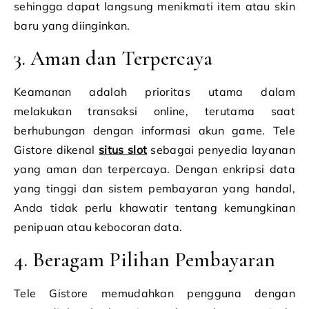
sehingga dapat langsung menikmati item atau skin
baru yang diinginkan.
3. Aman dan Terpercaya
Keamanan adalah prioritas utama dalam
melakukan transaksi online, terutama saat
berhubungan dengan informasi akun game. Tele
Gistore dikenal
situs slot
sebagai penyedia layanan
yang aman dan terpercaya. Dengan enkripsi data
yang tinggi dan sistem pembayaran yang handal,
Anda tidak perlu khawatir tentang kemungkinan
penipuan atau kebocoran data.
4. Beragam Pilihan Pembayaran
Tele Gistore memudahkan pengguna dengan