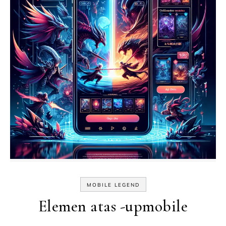
MOBILE LEGEND
Elemen atas -upmobile