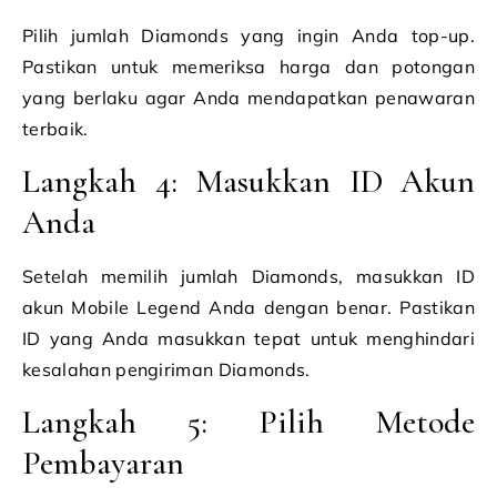
Pilih jumlah Diamonds yang ingin Anda top-up.
Pastikan untuk memeriksa harga dan potongan
yang berlaku agar Anda mendapatkan penawaran
terbaik.
Langkah 4: Masukkan ID Akun
Anda
Setelah memilih jumlah Diamonds, masukkan ID
akun Mobile Legend Anda dengan benar. Pastikan
ID yang Anda masukkan tepat untuk menghindari
kesalahan pengiriman Diamonds.
Langkah 5: Pilih Metode
Pembayaran