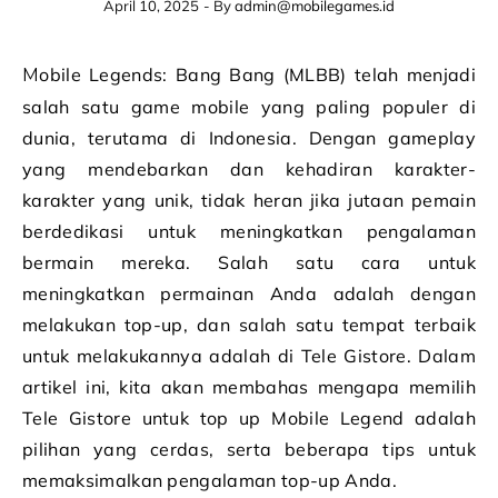
April 10, 2025
- By
admin@mobilegames.id
Mobile Legends: Bang Bang (MLBB) telah menjadi
salah satu game mobile yang paling populer di
dunia, terutama di Indonesia. Dengan gameplay
yang mendebarkan dan kehadiran karakter-
karakter yang unik, tidak heran jika jutaan pemain
berdedikasi untuk meningkatkan pengalaman
bermain mereka. Salah satu cara untuk
meningkatkan permainan Anda adalah dengan
melakukan top-up, dan salah satu tempat terbaik
untuk melakukannya adalah di Tele Gistore. Dalam
artikel ini, kita akan membahas mengapa memilih
Tele Gistore untuk top up Mobile Legend adalah
pilihan yang cerdas, serta beberapa tips untuk
memaksimalkan pengalaman top-up Anda.