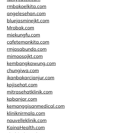
rmbakoelkita.com
angelesehan.com
bluejasminejkt.com
Mrobak.com
miekungfu.com
cafetemankita.com
rmjasabundo.com
mimoosajkt.com
kembangkawung.com
chungiwa.com
ikanbakarcianjur.com
kpjisehat.com
mitrasehatklinik.com
kpbanjar.com
kemanggisanmedical.com
kliniknirmala.com
nouvelleklinik.com
KainaHealth.com