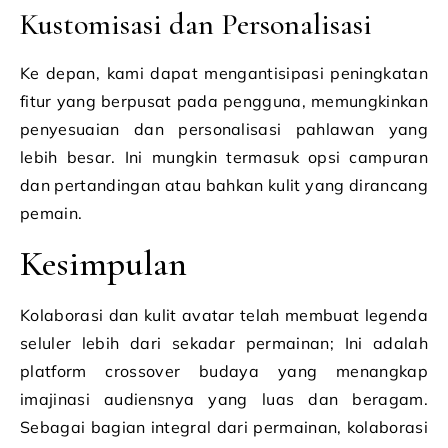
Kustomisasi dan Personalisasi
Ke depan, kami dapat mengantisipasi peningkatan
fitur yang berpusat pada pengguna, memungkinkan
penyesuaian dan personalisasi pahlawan yang
lebih besar. Ini mungkin termasuk opsi campuran
dan pertandingan atau bahkan kulit yang dirancang
pemain.
Kesimpulan
Kolaborasi dan kulit avatar telah membuat legenda
seluler lebih dari sekadar permainan; Ini adalah
platform crossover budaya yang menangkap
imajinasi audiensnya yang luas dan beragam.
Sebagai bagian integral dari permainan, kolaborasi