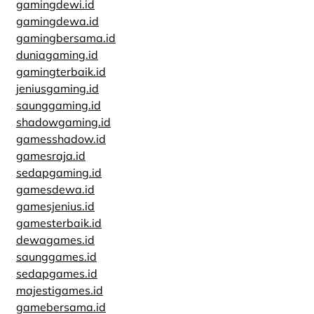
gamingdewi.id
gamingdewa.id
gamingbersama.id
duniagaming.id
gamingterbaik.id
jeniusgaming.id
saunggaming.id
shadowgaming.id
gamesshadow.id
gamesraja.id
sedapgaming.id
gamesdewa.id
gamesjenius.id
gamesterbaik.id
dewagames.id
saunggames.id
sedapgames.id
majestigames.id
gamebersama.id