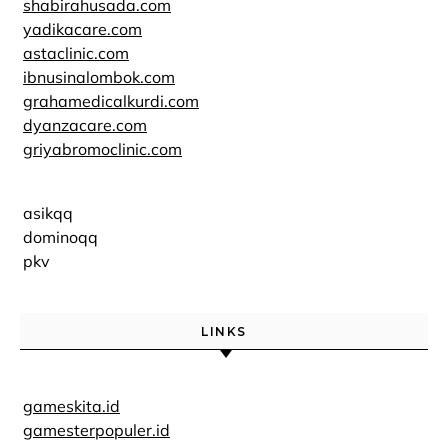
shabirahusada.com
yadikacare.com
astaclinic.com
ibnusinalombok.com
grahamedicalkurdi.com
dyanzacare.com
griyabromoclinic.com
asikqq
dominoqq
pkv
LINKS
gameskita.id
gamesterpopuler.id