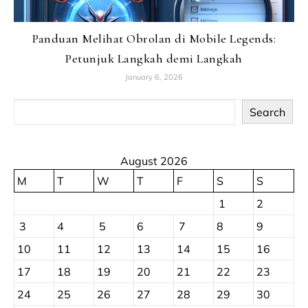
Panduan Melihat Obrolan di Mobile Legends:
Petunjuk Langkah demi Langkah
January 6, 2026
Search
August 2026
M
T
W
T
F
S
S
1
2
3
4
5
6
7
8
9
10
11
12
13
14
15
16
17
18
19
20
21
22
23
24
25
26
27
28
29
30