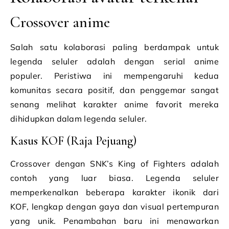
Crossover anime
Salah satu kolaborasi paling berdampak untuk
legenda seluler adalah dengan serial anime
populer. Peristiwa ini mempengaruhi kedua
komunitas secara positif, dan penggemar sangat
senang melihat karakter anime favorit mereka
dihidupkan dalam legenda seluler.
Kasus KOF (Raja Pejuang)
Crossover dengan SNK’s King of Fighters adalah
contoh yang luar biasa. Legenda seluler
memperkenalkan beberapa karakter ikonik dari
KOF, lengkap dengan gaya dan visual pertempuran
yang unik. Penambahan baru ini menawarkan