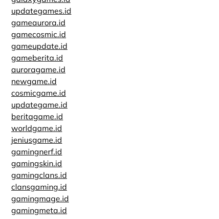
updategames.id
gameaurora.id
gamecosmic.id
gameupdate.id
gameberita.id
auroragame.id
newgame.id
cosmicgame.id
updategame.id
beritagame.id
worldgame.id
jeniusgame.id
gamingnerf.id
gamingskin.id
gamingclans.id
clansgaming.id
gamingmage.id
gamingmeta.id