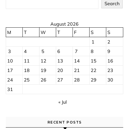
Search
August 2026
M
T
W
T
F
S
S
1
2
3
4
5
6
7
8
9
10
11
12
13
14
15
16
17
18
19
20
21
22
23
24
25
26
27
28
29
30
31
« Jul
RECENT POSTS