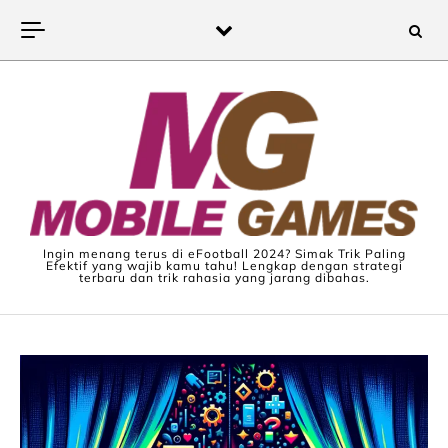
Skip to content
Ingin menang terus di eFootball 2024? Simak Trik Paling
Efektif yang wajib kamu tahu! Lengkap dengan strategi
terbaru dan trik rahasia yang jarang dibahas.