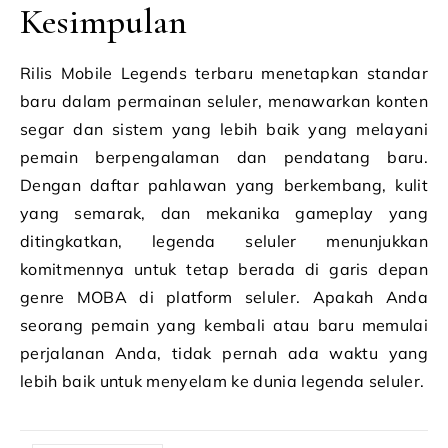
Kesimpulan
Rilis Mobile Legends terbaru menetapkan standar
baru dalam permainan seluler, menawarkan konten
segar dan sistem yang lebih baik yang melayani
pemain berpengalaman dan pendatang baru.
Dengan daftar pahlawan yang berkembang, kulit
yang semarak, dan mekanika gameplay yang
ditingkatkan, legenda seluler menunjukkan
komitmennya untuk tetap berada di garis depan
genre MOBA di platform seluler. Apakah Anda
seorang pemain yang kembali atau baru memulai
perjalanan Anda, tidak pernah ada waktu yang
lebih baik untuk menyelam ke dunia legenda seluler.