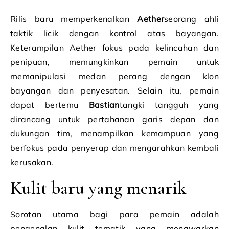
Rilis baru memperkenalkan
Aether
seorang ahli
taktik licik dengan kontrol atas bayangan.
Keterampilan Aether fokus pada kelincahan dan
penipuan, memungkinkan pemain untuk
memanipulasi medan perang dengan klon
bayangan dan penyesatan. Selain itu, pemain
dapat bertemu
Bastian
tangki tangguh yang
dirancang untuk pertahanan garis depan dan
dukungan tim, menampilkan kemampuan yang
berfokus pada penyerap dan mengarahkan kembali
kerusakan.
Kulit baru yang menarik
Sorotan utama bagi para pemain adalah
pengenalan kulit tematik yang menawarkan