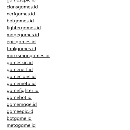
clansgames.id
nerfgames.id
botgames.id
fightergames.id
magegames.id
epicgames.id
tankgames.id
marksmangames.id
gameskin.id
gamenerf.id
gameclans.id
gamemeta.id
gamefighter.id
gamebot.id
gamemage.id
gameepic.id
botgame.id
metagame.id