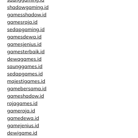
shadowgaming.id
gamesshadow.id
gamesraja.id
sedapgaming.id
gamesdewa.id
gamesjenius.id
gamesterbaik.id
dewagames.id
saunggames.id
sedapgames.id
majestigames.id
gamebersama.id
gameshadow.id
rajagames.id
gameraja.id
gamedewa.id
gamejenius.id
dewigame.id