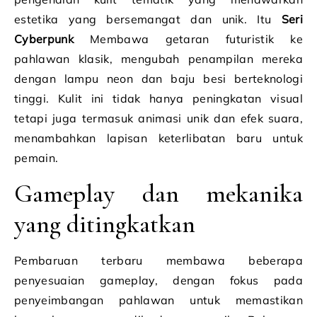
estetika yang bersemangat dan unik. Itu
Seri
Cyberpunk
Membawa getaran futuristik ke
pahlawan klasik, mengubah penampilan mereka
dengan lampu neon dan baju besi berteknologi
tinggi. Kulit ini tidak hanya peningkatan visual
tetapi juga termasuk animasi unik dan efek suara,
menambahkan lapisan keterlibatan baru untuk
pemain.
Gameplay dan mekanika
yang ditingkatkan
Pembaruan terbaru membawa beberapa
penyesuaian gameplay, dengan fokus pada
penyeimbangan pahlawan untuk memastikan