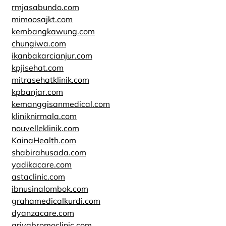
rmjasabundo.com
mimoosajkt.com
kembangkawung.com
chungiwa.com
ikanbakarcianjur.com
kpjisehat.com
mitrasehatklinik.com
kpbanjar.com
kemanggisanmedical.com
kliniknirmala.com
nouvelleklinik.com
KainaHealth.com
shabirahusada.com
yadikacare.com
astaclinic.com
ibnusinalombok.com
grahamedicalkurdi.com
dyanzacare.com
griyabromoclinic.com