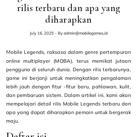
rilis terbaru dan apa yang
diharapkan
July 16, 2025
- By
admin@mobilegames.id
Mobile Legends, raksasa dalam genre pertempuran
online multiplayer (MOBA), terus memikat jutaan
pengguna di seluruh dunia. Dengan rilis terbarunya,
game ini berjanji untuk meningkatkan pengalaman
lebih jauh dengan fitur -fitur baru, pahlawan, kulit,
dan pembaruan sistem. Dalam artikel ini, kami akan
mempelajari detail rilis Mobile Legends terbaru dan
apa yang dapat diharapkan pemain untuk bergerak
maju.
Daftar isi