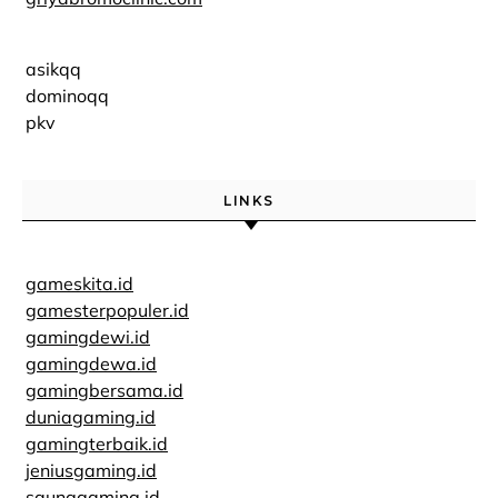
asikqq
dominoqq
pkv
LINKS
gameskita.id
gamesterpopuler.id
gamingdewi.id
gamingdewa.id
gamingbersama.id
duniagaming.id
gamingterbaik.id
jeniusgaming.id
saunggaming.id