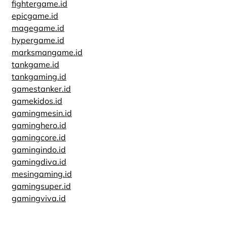
fightergame.id
epicgame.id
magegame.id
hypergame.id
marksmangame.id
tankgame.id
tankgaming.id
gamestanker.id
gamekidos.id
gamingmesin.id
gaminghero.id
gamingcore.id
gamingindo.id
gamingdiva.id
mesingaming.id
gamingsuper.id
gamingviva.id