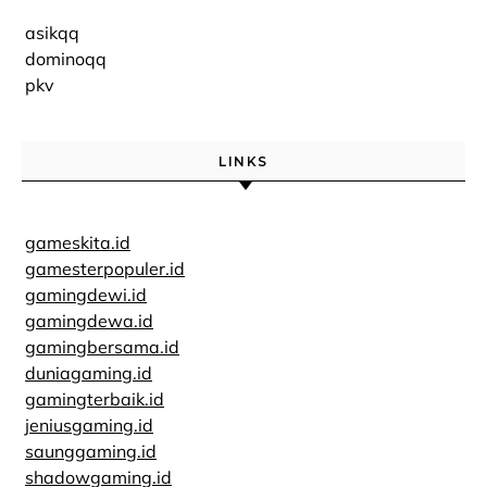
asikqq
dominoqq
pkv
LINKS
gameskita.id
gamesterpopuler.id
gamingdewi.id
gamingdewa.id
gamingbersama.id
duniagaming.id
gamingterbaik.id
jeniusgaming.id
saunggaming.id
shadowgaming.id