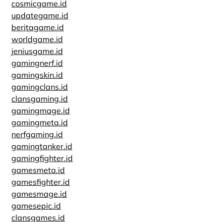
cosmicgame.id
updategame.id
beritagame.id
worldgame.id
jeniusgame.id
gamingnerf.id
gamingskin.id
gamingclans.id
clansgaming.id
gamingmage.id
gamingmeta.id
nerfgaming.id
gamingtanker.id
gamingfighter.id
gamesmeta.id
gamesfighter.id
gamesmage.id
gamesepic.id
clansgames.id