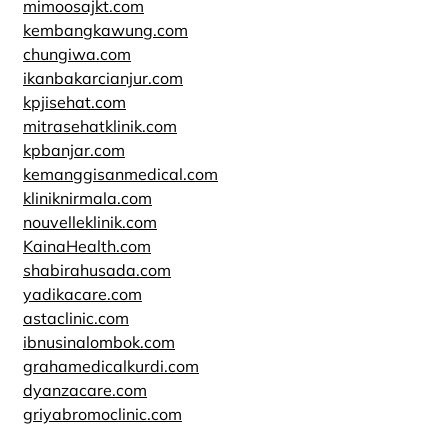
mimoosajkt.com
kembangkawung.com
chungiwa.com
ikanbakarcianjur.com
kpjisehat.com
mitrasehatklinik.com
kpbanjar.com
kemanggisanmedical.com
kliniknirmala.com
nouvelleklinik.com
KainaHealth.com
shabirahusada.com
yadikacare.com
astaclinic.com
ibnusinalombok.com
grahamedicalkurdi.com
dyanzacare.com
griyabromoclinic.com