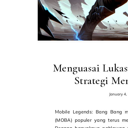
Menguasai Lukas
Strategi M
January 4,
Mobile Legends: Bang Bang merupakan game multiplayer online battle arena
(MOBA) populer yang terus mem