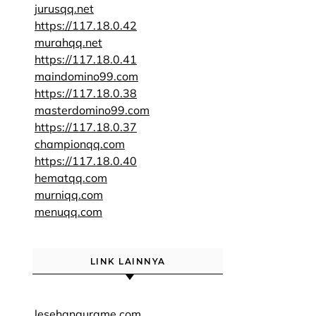
jurusqq.net
https://117.18.0.42
murahqq.net
https://117.18.0.41
maindomino99.com
https://117.18.0.38
masterdomino99.com
https://117.18.0.37
championqq.com
https://117.18.0.40
hematqq.com
murniqq.com
menuqq.com
LINK LAINNYA
lesehangurame.com