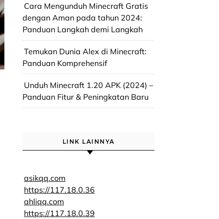
Cara Mengunduh Minecraft Gratis
dengan Aman pada tahun 2024:
Panduan Langkah demi Langkah
Temukan Dunia Alex di Minecraft:
Panduan Komprehensif
Unduh Minecraft 1.20 APK (2024) –
Panduan Fitur & Peningkatan Baru
LINK LAINNYA
asikqq.com
https://117.18.0.36
ahliqq.com
https://117.18.0.39