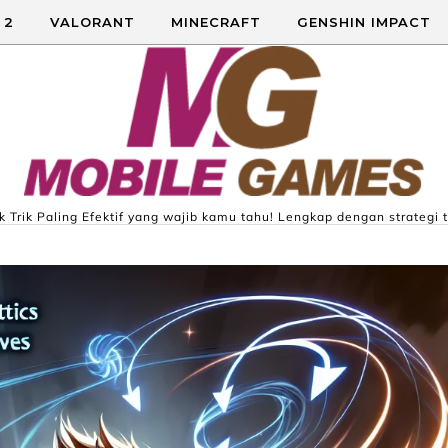
 2
VALORANT
MINECRAFT
GENSHIN IMPACT
 Trik Paling Efektif yang wajib kamu tahu! Lengkap dengan strategi t