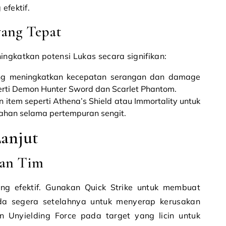
efektif.
yang Tepat
ingkatkan potensi Lukas secara signifikan:
g meningkatkan kecepatan serangan dan damage
erti Demon Hunter Sword dan Scarlet Phantom.
item seperti Athena’s Shield atau Immortality untuk
han selama pertempuran sengit.
Lanjut
gan Tim
ang efektif. Gunakan Quick Strike untuk membuat
nda segera setelahnya untuk menyerap kerusakan
n Unyielding Force pada target yang licin untuk