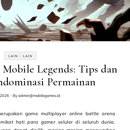
LAIN - LAIN
 Mobile Legends: Tips dan
endominasi Permainan
 2026
- By
admin@mobilegames.id
ikat hati para gamer seluler di seluruh dunia.