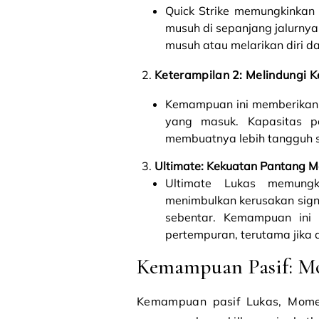
Quick Strike memungkinkan
musuh di sepanjang jalurnya.
musuh atau melarikan diri da
Keterampilan 2: Melindungi 
Kemampuan ini memberikan 
yang masuk. Kapasitas pe
membuatnya lebih tangguh s
Ultimate: Kekuatan Pantang 
Ultimate Lukas memungk
menimbulkan kerusakan sign
sebentar. Kemampuan ini
pertempuran, terutama jika 
Kemampuan Pasif: 
Kemampuan pasif Lukas, Mome