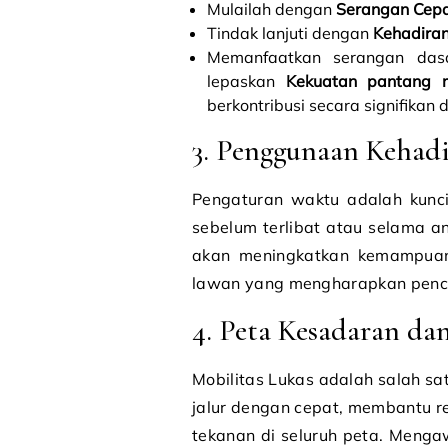
Mulailah dengan
Serangan Cep
Tindak lanjuti dengan
Kehadiran
Memanfaatkan serangan das
lepaskan
Kekuatan pantang 
berkontribusi secara signifikan
3. Penggunaan Kehadi
Pengaturan waktu adalah kunci
sebelum terlibat atau selama an
akan meningkatkan kemampuan
lawan yang mengharapkan penc
4. Peta Kesadaran da
Mobilitas Lukas adalah salah s
jalur dengan cepat, membantu 
tekanan di seluruh peta. Meng