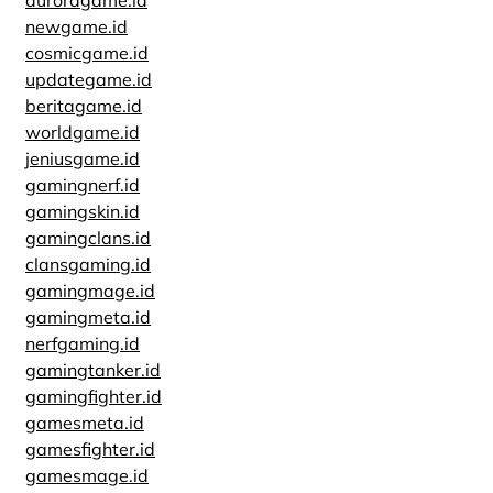
auroragame.id
newgame.id
cosmicgame.id
updategame.id
beritagame.id
worldgame.id
jeniusgame.id
gamingnerf.id
gamingskin.id
gamingclans.id
clansgaming.id
gamingmage.id
gamingmeta.id
nerfgaming.id
gamingtanker.id
gamingfighter.id
gamesmeta.id
gamesfighter.id
gamesmage.id