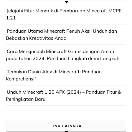
Jelajahi Fitur Menarik di Pembaruan Minecraft MCPE
1.21
Panduan Utama Minecraft Penuh Aksi: Unduh dan
Bebaskan Kreativitas Anda
Cara Mengunduh Minecraft Gratis dengan Aman
pada tahun 2024: Panduan Langkah demi Langkah
Temukan Dunia Alex di Minecraft: Panduan
Komprehensif
Unduh Minecraft 1.20 APK (2024) – Panduan Fitur &
Peningkatan Baru
LINK LAINNYA