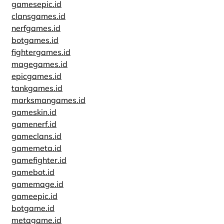
gamesepic.id
clansgames.id
nerfgames.id
botgames.id
fightergames.id
magegames.id
epicgames.id
tankgames.id
marksmangames.id
gameskin.id
gamenerf.id
gameclans.id
gamemeta.id
gamefighter.id
gamebot.id
gamemage.id
gameepic.id
botgame.id
metagame.id