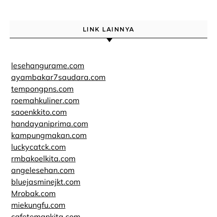
LINK LAINNYA
lesehangurame.com
ayambakar7saudara.com
tempongpns.com
roemahkuliner.com
saoenkkito.com
handayaniprima.com
kampungmakan.com
luckycatck.com
rmbakoelkita.com
angelesehan.com
bluejasminejkt.com
Mrobak.com
miekungfu.com
cafetemankita.com