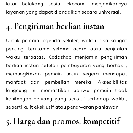
latar belakang sosial ekonomi, menjadikannya
layanan yang dapat diandalkan secara universal.
4.
Pengiriman berlian instan
Untuk pemain legenda seluler, waktu bisa sangat
penting, terutama selama acara atau penjualan
waktu terbatas. Codashop menjamin pengiriman
berlian instan setelah pembayaran yang berhasil,
memungkinkan pemain untuk segera mendapat
manfaat dari pembelian mereka. Aksesibilitas
langsung ini memastikan bahwa pemain tidak
kehilangan peluang yang sensitif terhadap waktu,
seperti kulit eksklusif atau penawaran pahlawan.
5.
Harga dan promosi kompetitif