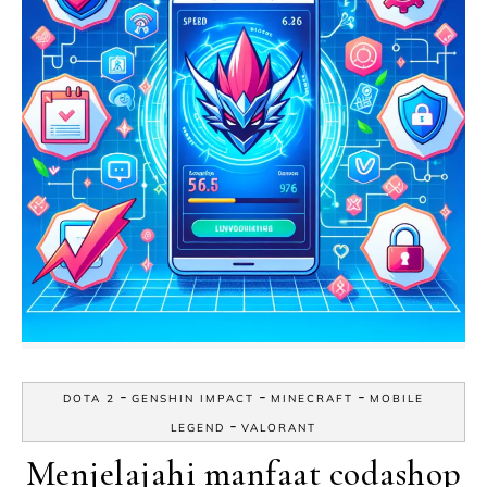
-
-
-
DOTA 2
GENSHIN IMPACT
MINECRAFT
MOBILE
-
LEGEND
VALORANT
Menjelajahi manfaat codashop