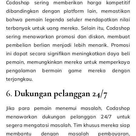
Codashop sering memberikan harga kompetitif
dibandingkan dengan platform lain, memastikan
bahwa pemain legenda seluler mendapatkan nilai
terbanyak untuk uang mereka. Selain itu, Codashop
sering menawarkan promosi dan diskon, membuat
pembelian berlian menjadi lebih menarik. Promosi
ini dapat secara signifikan meningkatkan daya beli
pemain, memungkinkan mereka untuk memperkaya
pengalaman bermain game mereka dengan
terjangkau.
6.
Dukungan pelanggan 24/7
Jika para pemain menemui masalah, Codashop
menawarkan dukungan pelanggan 24/7 untuk
segera mengatasi masalah. Tim khusus mereka siap
membantu dengan masalah pembayaran,