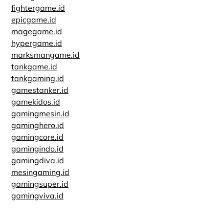
fightergame.id
epicgame.id
magegame.id
hypergame.id
marksmangame.id
tankgame.id
tankgaming.id
gamestanker.id
gamekidos.id
gamingmesin.id
gaminghero.id
gamingcore.id
gamingindo.id
gamingdiva.id
mesingaming.id
gamingsuper.id
gamingviva.id