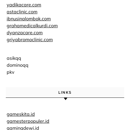
yadikacare.com
astaclinic.com
ibnusinalombok.com
grahamedicalkurdi.com
dyanzacare.com
griyabromoclinic.com
asikqq
dominoqq
pkv
LINKS
gameskita.id
gamesterpopuler.id
gamingdewi.id