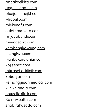
rmbakoelkita.com
angelesehan.com
bluejasminejkt.com
Mrobak.com
miekungfu.com
cafetemankita.com
rmjasabundo.com
mimoosajkt.com
kembangkawung.com
chungiwa.com
ikanbakarcianjur.com
kpjisehat.com
mitrasehatklinik.com
kpbanjar.com
kemanggisanmedical.com
kliniknirmala.com
nouvelleklinik.com
KainaHealth.com
shabirahusada.com