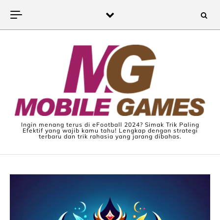
Skip to content
Ingin menang terus di eFootball 2024? Simak Trik Paling
Efektif yang wajib kamu tahu! Lengkap dengan strategi
terbaru dan trik rahasia yang jarang dibahas.