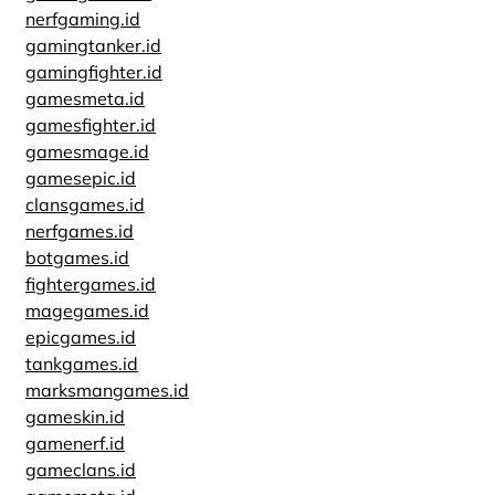
nerfgaming.id
gamingtanker.id
gamingfighter.id
gamesmeta.id
gamesfighter.id
gamesmage.id
gamesepic.id
clansgames.id
nerfgames.id
botgames.id
fightergames.id
magegames.id
epicgames.id
tankgames.id
marksmangames.id
gameskin.id
gamenerf.id
gameclans.id