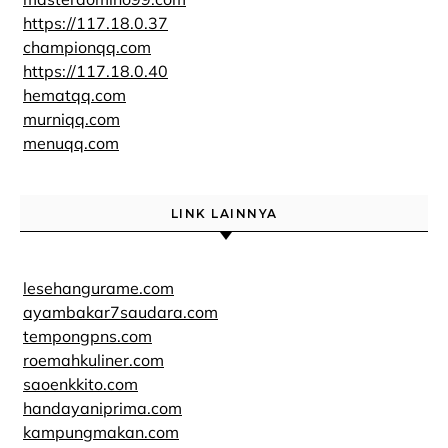
https://117.18.0.37
championqq.com
https://117.18.0.40
hematqq.com
murniqq.com
menuqq.com
LINK LAINNYA
lesehangurame.com
ayambakar7saudara.com
tempongpns.com
roemahkuliner.com
saoenkkito.com
handayaniprima.com
kampungmakan.com