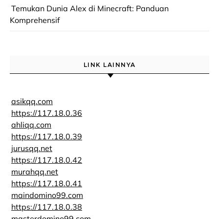
Temukan Dunia Alex di Minecraft: Panduan
Komprehensif
LINK LAINNYA
asikqq.com
https://117.18.0.36
ahliqq.com
https://117.18.0.39
jurusqq.net
https://117.18.0.42
murahqq.net
https://117.18.0.41
maindomino99.com
https://117.18.0.38
masterdomino99.com