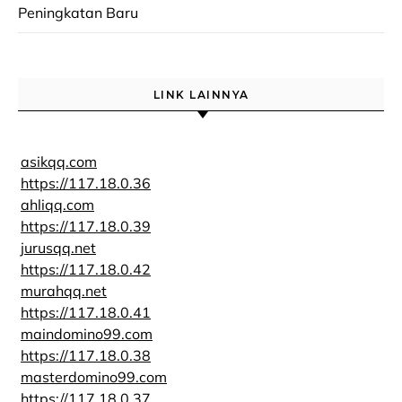
Peningkatan Baru
LINK LAINNYA
asikqq.com
https://117.18.0.36
ahliqq.com
https://117.18.0.39
jurusqq.net
https://117.18.0.42
murahqq.net
https://117.18.0.41
maindomino99.com
https://117.18.0.38
masterdomino99.com
https://117.18.0.37