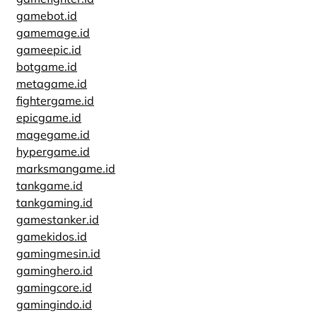
gamebot.id
gamemage.id
gameepic.id
botgame.id
metagame.id
fightergame.id
epicgame.id
magegame.id
hypergame.id
marksmangame.id
tankgame.id
tankgaming.id
gamestanker.id
gamekidos.id
gamingmesin.id
gaminghero.id
gamingcore.id
gamingindo.id