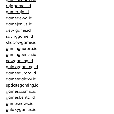
rajagames.id
gameraja.id
gamedewa.id
gamejenius.id
dewigame.id
saunggame.id
shadowgame.id
gamingaurora.id
gamingberita.id
newgaming.id
galaxygaming.id
gamesaurora.id
gamesgalaxy.id
updategaming.id
gamescosmic.id
gamesberita.id
gamesnews.id
galaxygames.id