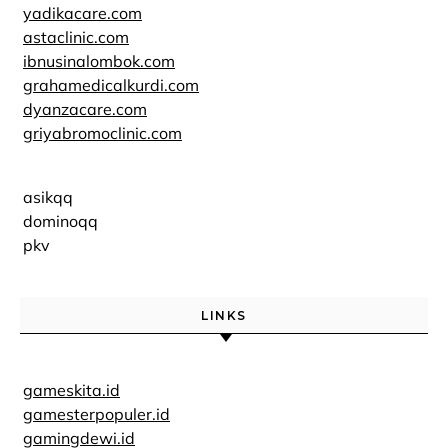
yadikacare.com
astaclinic.com
ibnusinalombok.com
grahamedicalkurdi.com
dyanzacare.com
griyabromoclinic.com
asikqq
dominoqq
pkv
LINKS
gameskita.id
gamesterpopuler.id
gamingdewi.id