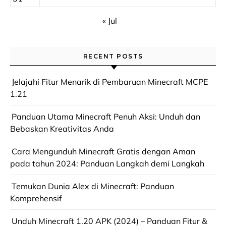
« Jul
RECENT POSTS
Jelajahi Fitur Menarik di Pembaruan Minecraft MCPE
1.21
Panduan Utama Minecraft Penuh Aksi: Unduh dan
Bebaskan Kreativitas Anda
Cara Mengunduh Minecraft Gratis dengan Aman
pada tahun 2024: Panduan Langkah demi Langkah
Temukan Dunia Alex di Minecraft: Panduan
Komprehensif
Unduh Minecraft 1.20 APK (2024) – Panduan Fitur &