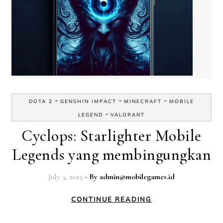
-
-
-
DOTA 2
GENSHIN IMPACT
MINECRAFT
MOBILE
-
LEGEND
VALORANT
Cyclops: Starlighter Mobile
Legends yang membingungkan
July 3, 2025
- By
admin@mobilegames.id
CONTINUE READING