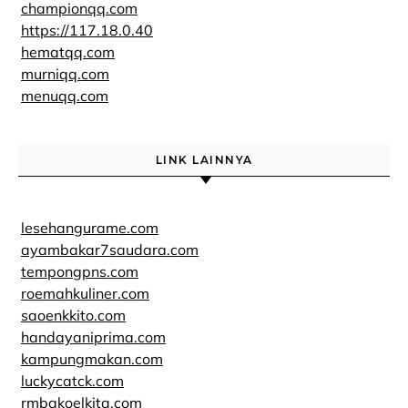
championqq.com
https://117.18.0.40
hematqq.com
murniqq.com
menuqq.com
LINK LAINNYA
lesehangurame.com
ayambakar7saudara.com
tempongpns.com
roemahkuliner.com
saoenkkito.com
handayaniprima.com
kampungmakan.com
luckycatck.com
rmbakoelkita.com