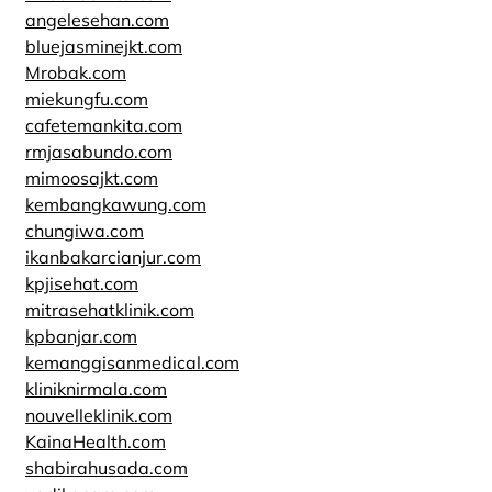
angelesehan.com
bluejasminejkt.com
Mrobak.com
miekungfu.com
cafetemankita.com
rmjasabundo.com
mimoosajkt.com
kembangkawung.com
chungiwa.com
ikanbakarcianjur.com
kpjisehat.com
mitrasehatklinik.com
kpbanjar.com
kemanggisanmedical.com
kliniknirmala.com
nouvelleklinik.com
KainaHealth.com
shabirahusada.com