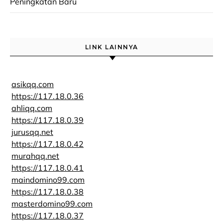
Peningkatan Baru
LINK LAINNYA
asikqq.com
https://117.18.0.36
ahliqq.com
https://117.18.0.39
jurusqq.net
https://117.18.0.42
murahqq.net
https://117.18.0.41
maindomino99.com
https://117.18.0.38
masterdomino99.com
https://117.18.0.37