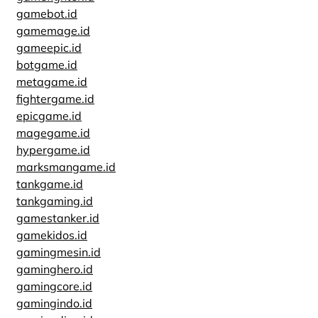
gamebot.id
gamemage.id
gameepic.id
botgame.id
metagame.id
fightergame.id
epicgame.id
magegame.id
hypergame.id
marksmangame.id
tankgame.id
tankgaming.id
gamestanker.id
gamekidos.id
gamingmesin.id
gaminghero.id
gamingcore.id
gamingindo.id