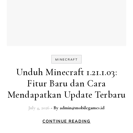
MINECRAFT
Unduh Minecraft 1.21.1.03:
Fitur Baru dan Cara
Mendapatkan Update Terbaru
July 4, 2026
- By
admin@mobilegames.id
CONTINUE READING