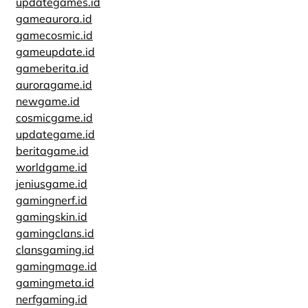
updategames.id
gameaurora.id
gamecosmic.id
gameupdate.id
gameberita.id
auroragame.id
newgame.id
cosmicgame.id
updategame.id
beritagame.id
worldgame.id
jeniusgame.id
gamingnerf.id
gamingskin.id
gamingclans.id
clansgaming.id
gamingmage.id
gamingmeta.id
nerfgaming.id