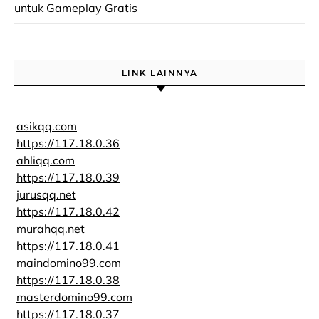
untuk Gameplay Gratis
LINK LAINNYA
asikqq.com
https://117.18.0.36
ahliqq.com
https://117.18.0.39
jurusqq.net
https://117.18.0.42
murahqq.net
https://117.18.0.41
maindomino99.com
https://117.18.0.38
masterdomino99.com
https://117.18.0.37