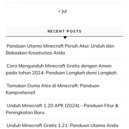
« Jul
RECENT POSTS
Panduan Utama Minecraft Penuh Aksi: Unduh dan
Bebaskan Kreativitas Anda
Cara Mengunduh Minecraft Gratis dengan Aman
pada tahun 2024: Panduan Langkah demi Langkah
Temukan Dunia Alex di Minecraft: Panduan
Komprehensif
Unduh Minecraft 1.20 APK (2024) – Panduan Fitur &
Peningkatan Baru
Unduh Minecraft Gratis 1.21: Panduan Utama Anda