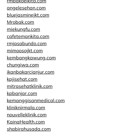
rmbakoelkita.com
angelesehan.com
bluejasminejkt.com
Mrobak.com
miekungfu.com
cafetemankita.com
rmjasabundo.com
mimoosajkt.com
kembangkawung.com
chungiwa.com
ikanbakarcianjur.com
kpjisehat.com
mitrasehatklinik.com
kpbanjar.com
kemanggisanmedical.com
kliniknirmala.com
nouvelleklinik.com
KainaHealth.com
shabirahusada.com