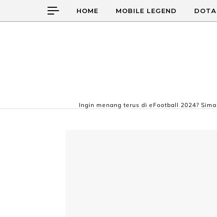
Skip to content
HOME
MOBILE LEGEND
DOTA
Ingin menang terus di eFootball 2024? Simak