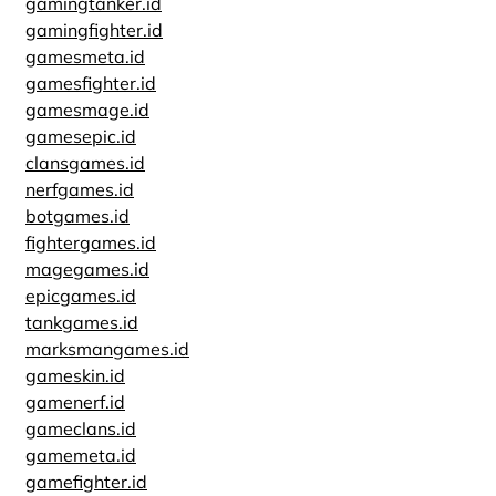
gamingtanker.id
gamingfighter.id
gamesmeta.id
gamesfighter.id
gamesmage.id
gamesepic.id
clansgames.id
nerfgames.id
botgames.id
fightergames.id
magegames.id
epicgames.id
tankgames.id
marksmangames.id
gameskin.id
gamenerf.id
gameclans.id
gamemeta.id
gamefighter.id