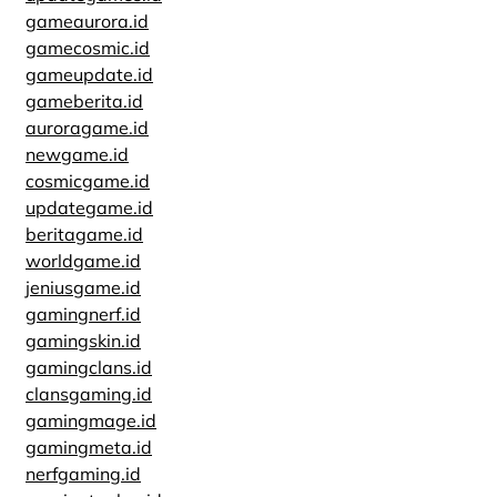
gameaurora.id
gamecosmic.id
gameupdate.id
gameberita.id
auroragame.id
newgame.id
cosmicgame.id
updategame.id
beritagame.id
worldgame.id
jeniusgame.id
gamingnerf.id
gamingskin.id
gamingclans.id
clansgaming.id
gamingmage.id
gamingmeta.id
nerfgaming.id