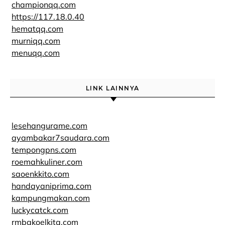
championqq.com
https://117.18.0.40
hematqq.com
murniqq.com
menuqq.com
LINK LAINNYA
lesehangurame.com
ayambakar7saudara.com
tempongpns.com
roemahkuliner.com
saoenkkito.com
handayaniprima.com
kampungmakan.com
luckycatck.com
rmbakoelkita.com