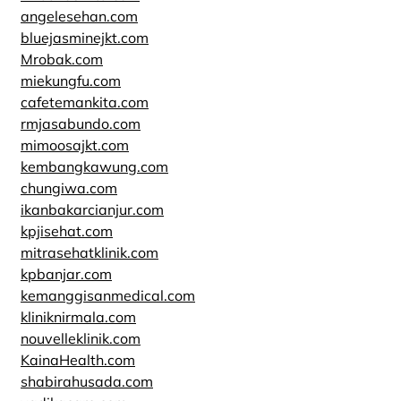
angelesehan.com
bluejasminejkt.com
Mrobak.com
miekungfu.com
cafetemankita.com
rmjasabundo.com
mimoosajkt.com
kembangkawung.com
chungiwa.com
ikanbakarcianjur.com
kpjisehat.com
mitrasehatklinik.com
kpbanjar.com
kemanggisanmedical.com
kliniknirmala.com
nouvelleklinik.com
KainaHealth.com
shabirahusada.com