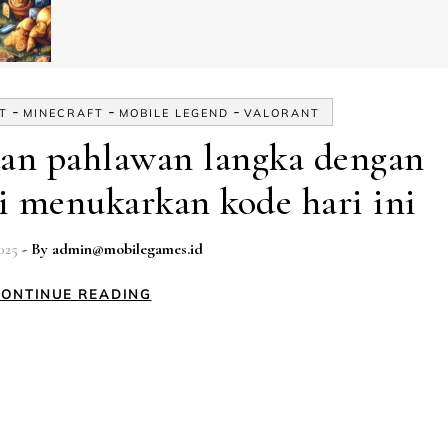
-
-
-
T
MINECRAFT
MOBILE LEGEND
VALORANT
dan pahlawan langka dengan
ni menukarkan kode hari ini
025
- By
admin@mobilegames.id
ONTINUE READING