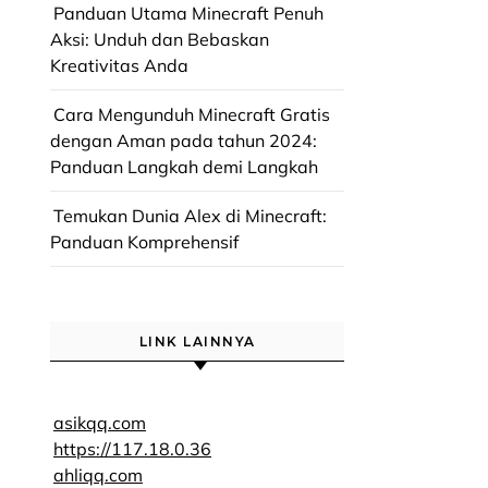
Panduan Utama Minecraft Penuh
Aksi: Unduh dan Bebaskan
Kreativitas Anda
Cara Mengunduh Minecraft Gratis
dengan Aman pada tahun 2024:
Panduan Langkah demi Langkah
Temukan Dunia Alex di Minecraft:
Panduan Komprehensif
LINK LAINNYA
asikqq.com
https://117.18.0.36
ahliqq.com