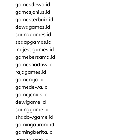
gamesdewa.id
gamesjenius.id
gamesterbaik.id
dewagames.id
saunggames.id
sedapgames.id
majestigames.id
gamebersama.id
gameshadow.id
rajagames.id
gameraja.id
gamedewa.id
gamejenius.id
dewigame.id
saunggame.id
shadowgame.id
gamingaurora.id
gamingberita.id
newgaming.id