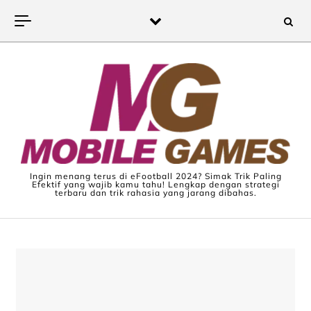
Skip to content
Ingin menang terus di eFootball 2024? Simak Trik Paling
Efektif yang wajib kamu tahu! Lengkap dengan strategi
terbaru dan trik rahasia yang jarang dibahas.