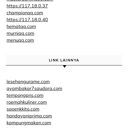
https://117.18.0.37
championqq.com
https://117.18.0.40
hematqq.com
murniqq.com
menuqq.com
LINK LAINNYA
lesehangurame.com
ayambakar7saudara.com
tempongpns.com
roemahkuliner.com
saoenkkito.com
handayaniprima.com
kampungmakan.com