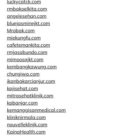
luckycatck.com
rmbakoelkita.com
angelesehan.com
bluejasminejkt.com
Mrobak.com
miekungfu.com
cafetemankita.com
rmjasabundo.com
mimoosajkt.com
kembangkawung.com
chungiwa.com
ikanbakarcianjur.com
kpjisehat.com
mitrasehatklinik.com
kpbanjar.com
kemanggisanmedical.com
kliniknirmala.com
nouvelleklinik.com
KainaHealth.com