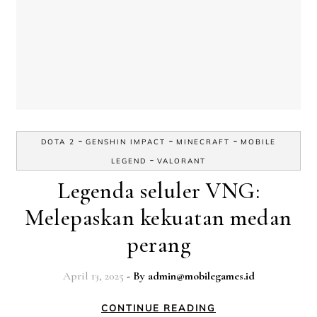
-
-
-
DOTA 2
GENSHIN IMPACT
MINECRAFT
MOBILE
-
LEGEND
VALORANT
Legenda seluler VNG:
Melepaskan kekuatan medan
perang
April 13, 2025
- By
admin@mobilegames.id
CONTINUE READING