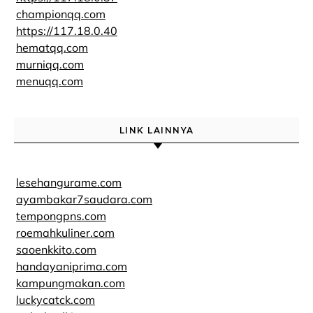
championqq.com
https://117.18.0.40
hematqq.com
murniqq.com
menuqq.com
LINK LAINNYA
lesehangurame.com
ayambakar7saudara.com
tempongpns.com
roemahkuliner.com
saoenkkito.com
handayaniprima.com
kampungmakan.com
luckycatck.com