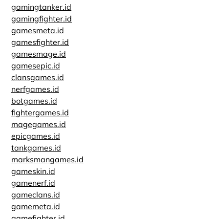
gamingtanker.id
gamingfighter.id
gamesmeta.id
gamesfighter.id
gamesmage.id
gamesepic.id
clansgames.id
nerfgames.id
botgames.id
fightergames.id
magegames.id
epicgames.id
tankgames.id
marksmangames.id
gameskin.id
gamenerf.id
gameclans.id
gamemeta.id
gamefighter.id