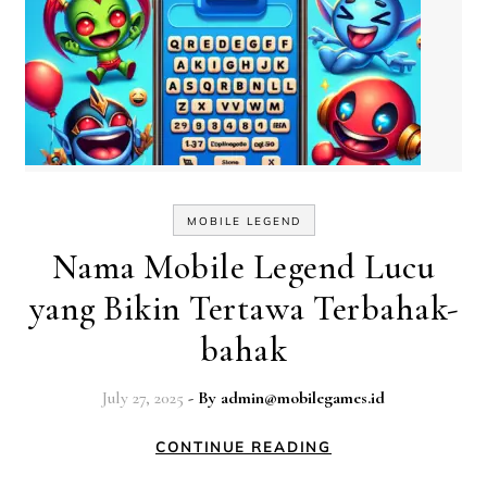
MOBILE LEGEND
Nama Mobile Legend Lucu
yang Bikin Tertawa Terbahak-
bahak
July 27, 2025
- By
admin@mobilegames.id
CONTINUE READING