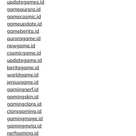
updategames.id
gameaurora.id
gamecosmic.id
gameupdate.id
gameberita.id
auroragame.id
newgame.id
cosmicgame.id
updategame.id
beritagame.id
worldgame.id
jeniusgame.id
gamingnerf.id
gamingskin.id
gamingclans.id
clansgaming.id
gamingmage.id
gamingmeta.id
nerfgaming.id