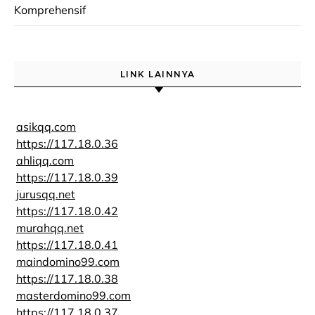
Komprehensif
LINK LAINNYA
asikqq.com
https://117.18.0.36
ahliqq.com
https://117.18.0.39
jurusqq.net
https://117.18.0.42
murahqq.net
https://117.18.0.41
maindomino99.com
https://117.18.0.38
masterdomino99.com
https://117.18.0.37