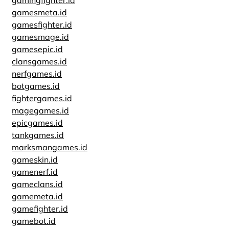
gamingfighter.id
gamesmeta.id
gamesfighter.id
gamesmage.id
gamesepic.id
clansgames.id
nerfgames.id
botgames.id
fightergames.id
magegames.id
epicgames.id
tankgames.id
marksmangames.id
gameskin.id
gamenerf.id
gameclans.id
gamemeta.id
gamefighter.id
gamebot.id