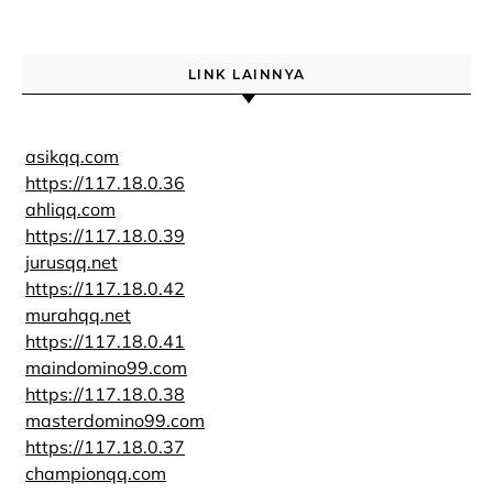
LINK LAINNYA
asikqq.com
https://117.18.0.36
ahliqq.com
https://117.18.0.39
jurusqq.net
https://117.18.0.42
murahqq.net
https://117.18.0.41
maindomino99.com
https://117.18.0.38
masterdomino99.com
https://117.18.0.37
championqq.com