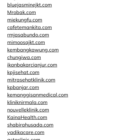
bluejasminejkt.com
Mrobak.com
miekungfu.com
cafetemankita.com
rmjasabundo.com
mimoosajkt.com
kembangkawung.com
chungiwa.com
ikanbakarcianjur.com
kpjisehat.com
mitrasehatklinik.com
kpbanjar.com
kemanggisanmedical.com
kliniknirmala.com
nouvelleklinik.com
KainaHealth.com
shabirahusada.com
yadikacare.com
astaclinic.com