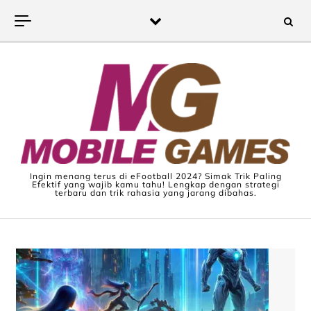
Skip to content
Ingin menang terus di eFootball 2024? Simak Trik Paling
Efektif yang wajib kamu tahu! Lengkap dengan strategi
terbaru dan trik rahasia yang jarang dibahas.