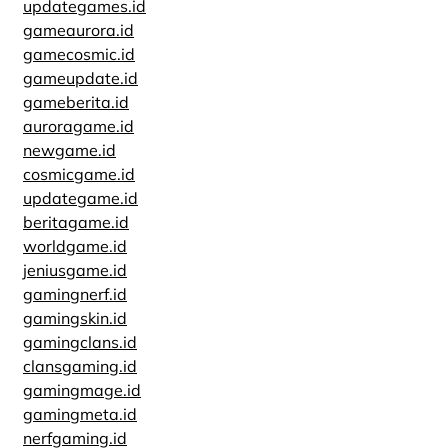
updategames.id
gameaurora.id
gamecosmic.id
gameupdate.id
gameberita.id
auroragame.id
newgame.id
cosmicgame.id
updategame.id
beritagame.id
worldgame.id
jeniusgame.id
gamingnerf.id
gamingskin.id
gamingclans.id
clansgaming.id
gamingmage.id
gamingmeta.id
nerfgaming.id