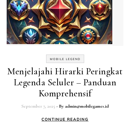
MOBILE LEGEND
Menjelajahi Hirarki Peringkat
Legenda Seluler – Panduan
Komprehensif
September 7, 2025
- By
admin@mobilegames.id
CONTINUE READING