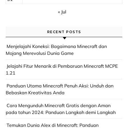
« Jul
RECENT POSTS
Menjelajahi Koneksi: Bagaimana Minecraft dan
Mojang Merevolusi Dunia Game
Jelajahi Fitur Menarik di Pembaruan Minecraft MCPE
1.21
Panduan Utama Minecraft Penuh Aksi: Unduh dan
Bebaskan Kreativitas Anda
Cara Mengunduh Minecraft Gratis dengan Aman
pada tahun 2024: Panduan Langkah demi Langkah
Temukan Dunia Alex di Minecraft: Panduan