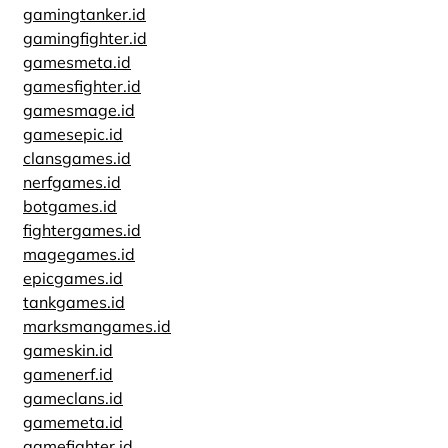
gamingtanker.id
gamingfighter.id
gamesmeta.id
gamesfighter.id
gamesmage.id
gamesepic.id
clansgames.id
nerfgames.id
botgames.id
fightergames.id
magegames.id
epicgames.id
tankgames.id
marksmangames.id
gameskin.id
gamenerf.id
gameclans.id
gamemeta.id
gamefighter.id