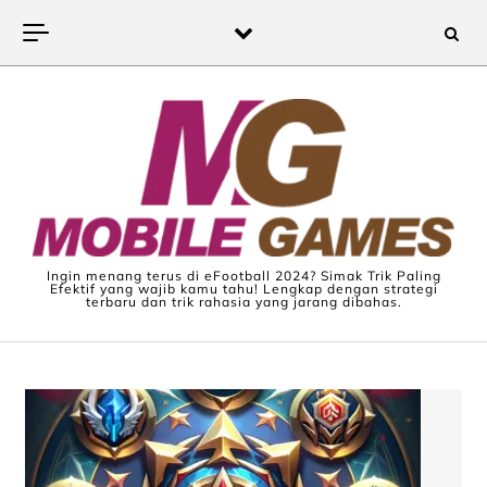
Skip to content
Ingin menang terus di eFootball 2024? Simak Trik Paling
Efektif yang wajib kamu tahu! Lengkap dengan strategi
terbaru dan trik rahasia yang jarang dibahas.