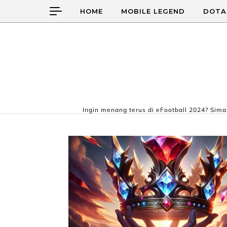
Skip to content
HOME
MOBILE LEGEND
DOTA
Ingin menang terus di eFootball 2024? Simak