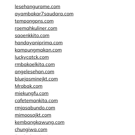
lesehangurame.com
ayambakar7saudara.com
tempongpns.com
roemahkuliner.com
saoenkkito.com
handayaniprima.com
kampungmakan.com
luckycatck.com
rmbakoelkita.com
angelesehan.com
bluejasminejkt.com
Mrobak.com
miekungfu.com
cafetemankita.com
rmjasabundo.com
mimoosajkt.com
kembangkawung.com
chungiwa.com