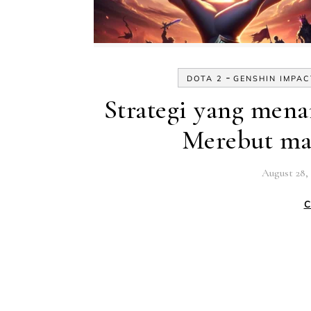
-
DOTA 2
GENSHIN IMPAC
Strategi yang men
Merebut mah
August 28,
C