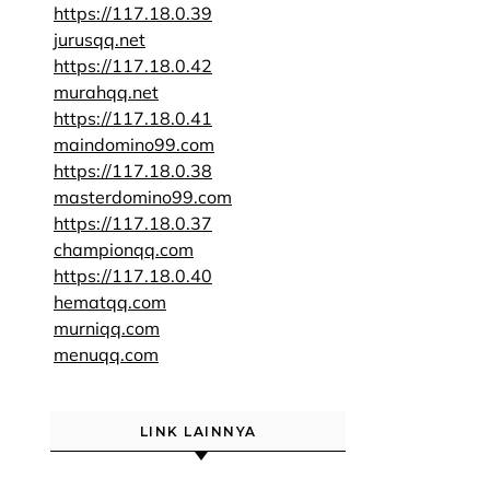
https://117.18.0.39
jurusqq.net
https://117.18.0.42
murahqq.net
https://117.18.0.41
maindomino99.com
https://117.18.0.38
masterdomino99.com
https://117.18.0.37
championqq.com
https://117.18.0.40
hematqq.com
murniqq.com
menuqq.com
LINK LAINNYA