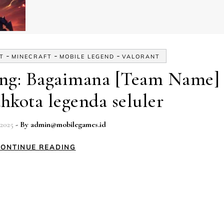
-
-
-
T
MINECRAFT
MOBILE LEGEND
VALORANT
ang: Bagaimana [Team Name]
kota legenda seluler
 2025
- By
admin@mobilegames.id
ONTINUE READING