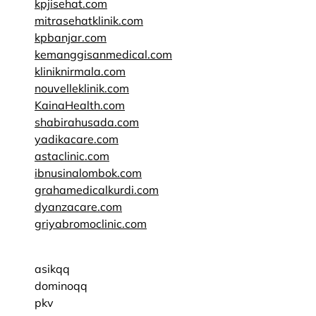
kpjisehat.com
mitrasehatklinik.com
kpbanjar.com
kemanggisanmedical.com
kliniknirmala.com
nouvelleklinik.com
KainaHealth.com
shabirahusada.com
yadikacare.com
astaclinic.com
ibnusinalombok.com
grahamedicalkurdi.com
dyanzacare.com
griyabromoclinic.com
asikqq
dominoqq
pkv