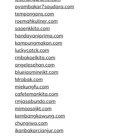
ayambakar7saudara.com
tempongpns.com
roemahkuliner.com
saoenkkito.com
handayaniprima.com
kampungmakan.com
luckycatck.com
rmbakoelkita.com
angelesehan.com
bluejasminejkt.com
Mrobak.com
miekungfu.com
cafetemankita.com
rmjasabundo.com
mimoosajkt.com
kembangkawung.com
chungiwa.com
ikanbakarcianjur.com