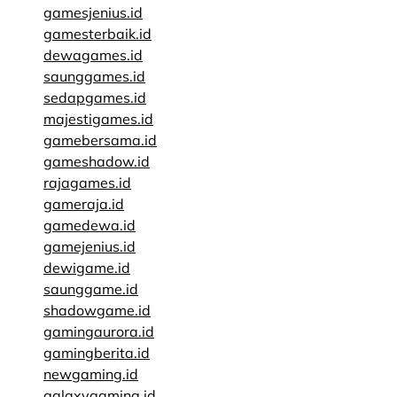
gamesjenius.id
gamesterbaik.id
dewagames.id
saunggames.id
sedapgames.id
majestigames.id
gamebersama.id
gameshadow.id
rajagames.id
gameraja.id
gamedewa.id
gamejenius.id
dewigame.id
saunggame.id
shadowgame.id
gamingaurora.id
gamingberita.id
newgaming.id
galaxygaming.id