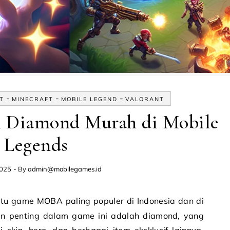
-
-
-
T
MINECRAFT
MOBILE LEGEND
VALORANT
 Diamond Murah di Mobile
Legends
2025
- By
admin@mobilegames.id
men penting dalam game ini adalah diamond, yang