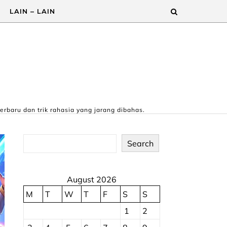
LAIN – LAIN
erbaru dan trik rahasia yang jarang dibahas.
Search
August 2026
M
T
W
T
F
S
S
1
2