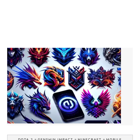
-
-
-
DOTA 2
GENSHIN IMPACT
MINECRAFT
MOBILE