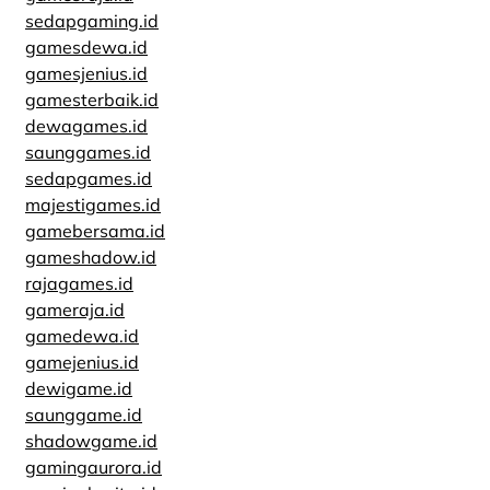
sedapgaming.id
gamesdewa.id
gamesjenius.id
gamesterbaik.id
dewagames.id
saunggames.id
sedapgames.id
majestigames.id
gamebersama.id
gameshadow.id
rajagames.id
gameraja.id
gamedewa.id
gamejenius.id
dewigame.id
saunggame.id
shadowgame.id
gamingaurora.id