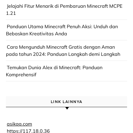
Jelajahi Fitur Menarik di Pembaruan Minecraft MCPE
1.21
Panduan Utama Minecraft Penuh Aksi: Unduh dan
Bebaskan Kreativitas Anda
Cara Mengunduh Minecraft Gratis dengan Aman
pada tahun 2024: Panduan Langkah demi Langkah
Temukan Dunia Alex di Minecraft: Panduan
Komprehensif
LINK LAINNYA
asikqq.com
https://117.18.0.36