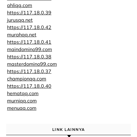
ahliqq.com
https://117.18.0.39
jurusqq.net
https://117.18.0.42
murahqq.net
https://117.18.0.41
maindomino99.com
https://117.18.0.38
masterdomino99.com
https://117.18.0.37
championqq.com
https://117.18.0.40
hematqq.com
murniqq.com
menuqq.com
LINK LAINNYA