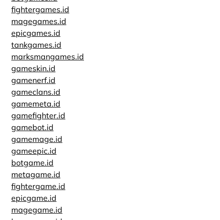
fightergames.id
magegames.id
epicgames.id
tankgames.id
marksmangames.id
gameskin.id
gamenerf.id
gameclans.id
gamemeta.id
gamefighter.id
gamebot.id
gamemage.id
gameepic.id
botgame.id
metagame.id
fightergame.id
epicgame.id
magegame.id