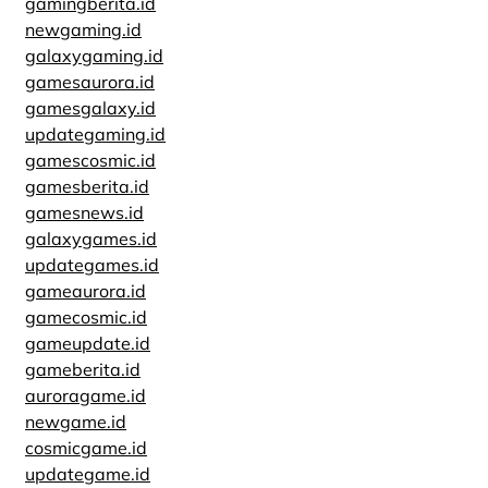
gamingberita.id
newgaming.id
galaxygaming.id
gamesaurora.id
gamesgalaxy.id
updategaming.id
gamescosmic.id
gamesberita.id
gamesnews.id
galaxygames.id
updategames.id
gameaurora.id
gamecosmic.id
gameupdate.id
gameberita.id
auroragame.id
newgame.id
cosmicgame.id
updategame.id