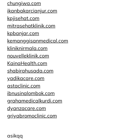
chungiwa.com
ikanbakarcianjur.com
kpjisehat.com
mitrasehatklinik.com
kpbanjar.com
kemanggisanmedical.com
kliniknirmala.com
nouvelleklinik.com
KainaHealth.com
shabirahusada.com
yadikacare.com
astaclinic.com
ibnusinalombok.com
grahamedicalkurdi.com
dyanzacare.com
griyabromoclinic.com
asikqq