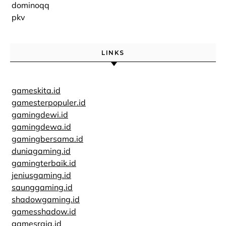
dominoqq
pkv
LINKS
gameskita.id
gamesterpopuler.id
gamingdewi.id
gamingdewa.id
gamingbersama.id
duniagaming.id
gamingterbaik.id
jeniusgaming.id
saunggaming.id
shadowgaming.id
gamesshadow.id
gamesraja.id