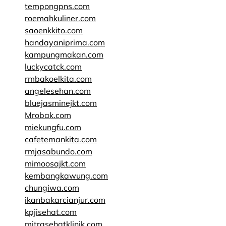
tempongpns.com
roemahkuliner.com
saoenkkito.com
handayaniprima.com
kampungmakan.com
luckycatck.com
rmbakoelkita.com
angelesehan.com
bluejasminejkt.com
Mrobak.com
miekungfu.com
cafetemankita.com
rmjasabundo.com
mimoosajkt.com
kembangkawung.com
chungiwa.com
ikanbakarcianjur.com
kpjisehat.com
mitrasehatklinik.com