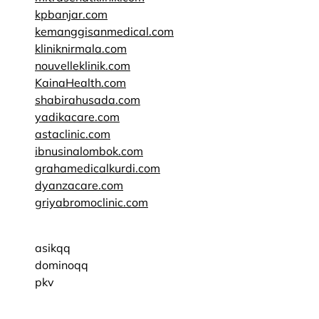
kpbanjar.com
kemanggisanmedical.com
kliniknirmala.com
nouvelleklinik.com
KainaHealth.com
shabirahusada.com
yadikacare.com
astaclinic.com
ibnusinalombok.com
grahamedicalkurdi.com
dyanzacare.com
griyabromoclinic.com
asikqq
dominoqq
pkv