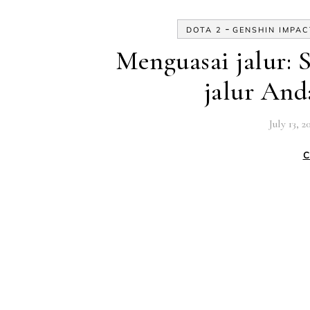
-
DOTA 2
GENSHIN IMPAC
Menguasai jalur: 
jalur And
July 13, 2
C