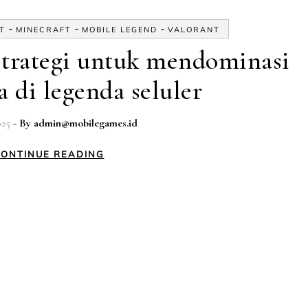
-
-
-
T
MINECRAFT
MOBILE LEGEND
VALORANT
Strategi untuk mendominasi
a di legenda seluler
025
- By
admin@mobilegames.id
ONTINUE READING