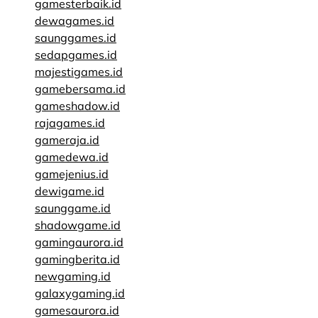
gamesterbaik.id
dewagames.id
saunggames.id
sedapgames.id
majestigames.id
gamebersama.id
gameshadow.id
rajagames.id
gameraja.id
gamedewa.id
gamejenius.id
dewigame.id
saunggame.id
shadowgame.id
gamingaurora.id
gamingberita.id
newgaming.id
galaxygaming.id
gamesaurora.id