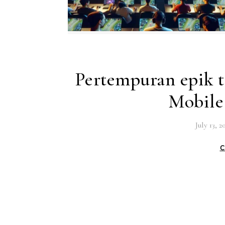
Pertempuran epik 
Mobile
July 13, 2
C