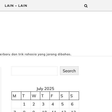
LAIN – LAIN
erbaru dan trik rahasia yang jarang dibahas.
Search
July 2025
M
T
W
T
F
S
S
1
2
3
4
5
6