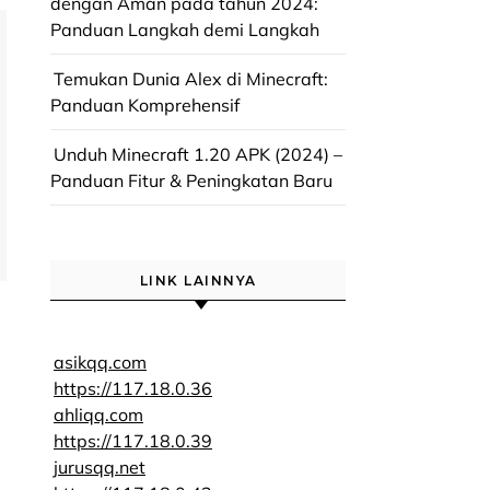
dengan Aman pada tahun 2024:
Panduan Langkah demi Langkah
Temukan Dunia Alex di Minecraft:
Panduan Komprehensif
Unduh Minecraft 1.20 APK (2024) –
Panduan Fitur & Peningkatan Baru
LINK LAINNYA
asikqq.com
https://117.18.0.36
ahliqq.com
https://117.18.0.39
jurusqq.net