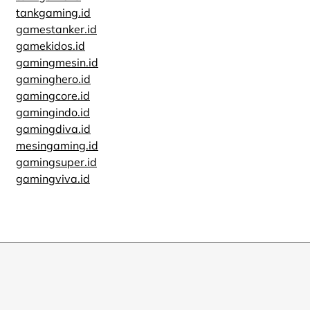
tankgaming.id
gamestanker.id
gamekidos.id
gamingmesin.id
gaminghero.id
gamingcore.id
gamingindo.id
gamingdiva.id
mesingaming.id
gamingsuper.id
gamingviva.id