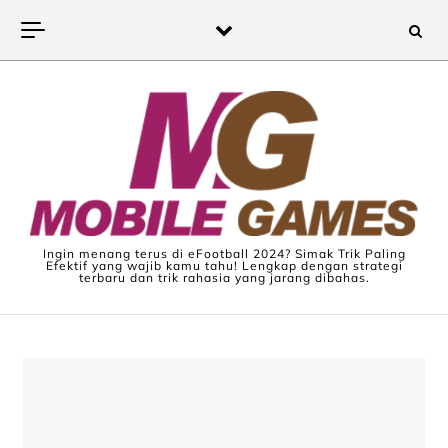
Skip to content
Ingin menang terus di eFootball 2024? Simak Trik Paling
Efektif yang wajib kamu tahu! Lengkap dengan strategi
terbaru dan trik rahasia yang jarang dibahas.