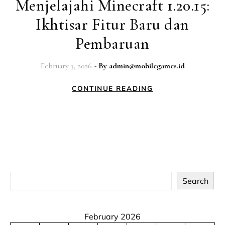
Menjelajahi Minecraft 1.20.15:
Ikhtisar Fitur Baru dan
Pembaruan
February 3, 2026
- By
admin@mobilegames.id
CONTINUE READING
Search
February 2026