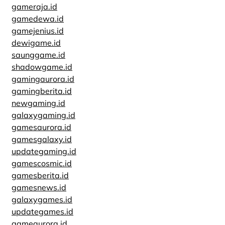
gameraja.id
gamedewa.id
gamejenius.id
dewigame.id
saunggame.id
shadowgame.id
gamingaurora.id
gamingberita.id
newgaming.id
galaxygaming.id
gamesaurora.id
gamesgalaxy.id
updategaming.id
gamescosmic.id
gamesberita.id
gamesnews.id
galaxygames.id
updategames.id
gameaurora.id