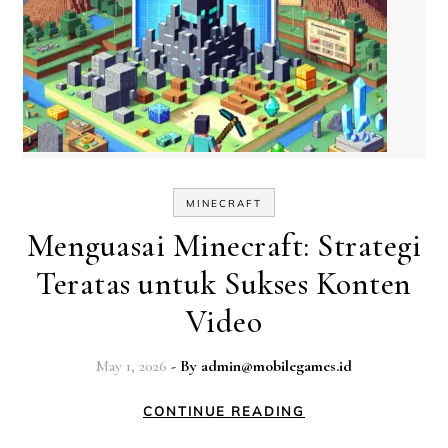
MINECRAFT
Menguasai Minecraft: Strategi
Teratas untuk Sukses Konten
Video
May 1, 2026
- By
admin@mobilegames.id
CONTINUE READING