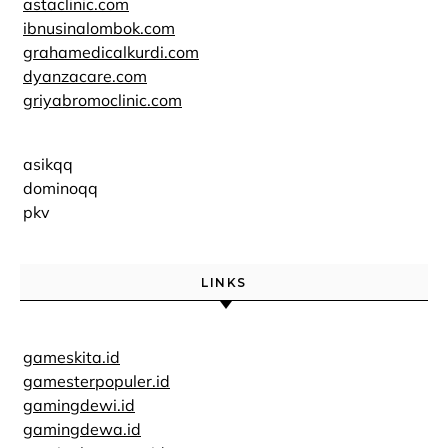
astaclinic.com
ibnusinalombok.com
grahamedicalkurdi.com
dyanzacare.com
griyabromoclinic.com
asikqq
dominoqq
pkv
LINKS
gameskita.id
gamesterpopuler.id
gamingdewi.id
gamingdewa.id