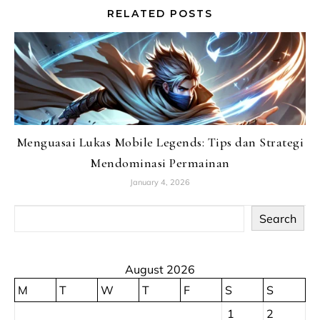
RELATED POSTS
Menguasai Lukas Mobile Legends: Tips dan Strategi
Mendominasi Permainan
January 4, 2026
Search
August 2026
M
T
W
T
F
S
S
1
2