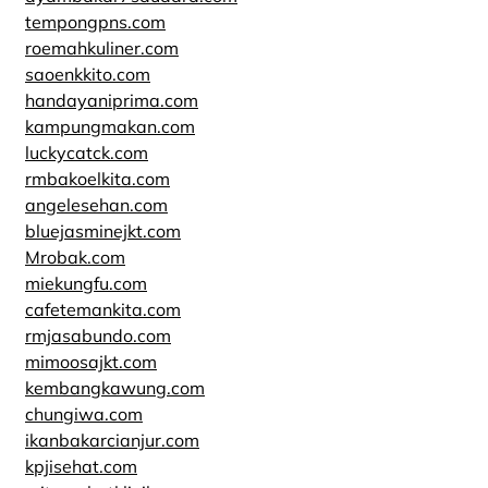
tempongpns.com
roemahkuliner.com
saoenkkito.com
handayaniprima.com
kampungmakan.com
luckycatck.com
rmbakoelkita.com
angelesehan.com
bluejasminejkt.com
Mrobak.com
miekungfu.com
cafetemankita.com
rmjasabundo.com
mimoosajkt.com
kembangkawung.com
chungiwa.com
ikanbakarcianjur.com
kpjisehat.com