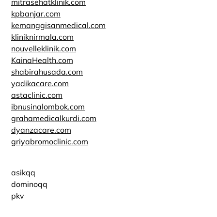
mitrasehatklinik.com
kpbanjar.com
kemanggisanmedical.com
kliniknirmala.com
nouvelleklinik.com
KainaHealth.com
shabirahusada.com
yadikacare.com
astaclinic.com
ibnusinalombok.com
grahamedicalkurdi.com
dyanzacare.com
griyabromoclinic.com
asikqq
dominoqq
pkv