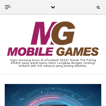
Skip to content
Ingin menang terus di eFootball 2024? Simak Trik Paling
Efektif yang wajib kamu tahu! Lengkap dengan strategi
terbaru dan trik rahasia yang jarang dibahas.