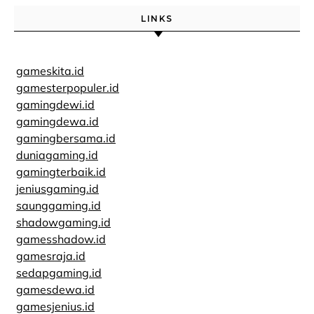
LINKS
gameskita.id
gamesterpopuler.id
gamingdewi.id
gamingdewa.id
gamingbersama.id
duniagaming.id
gamingterbaik.id
jeniusgaming.id
saunggaming.id
shadowgaming.id
gamesshadow.id
gamesraja.id
sedapgaming.id
gamesdewa.id
gamesjenius.id