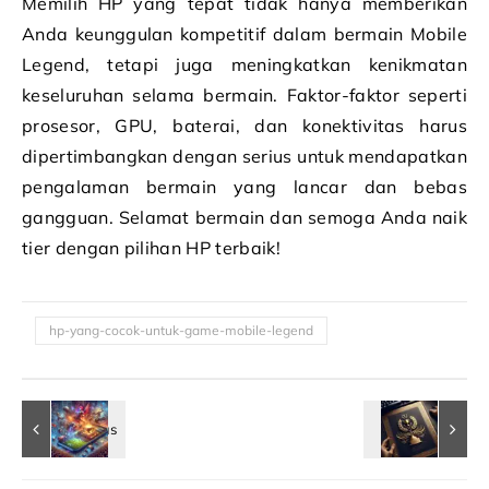
Memilih HP yang tepat tidak hanya memberikan
Anda keunggulan kompetitif dalam bermain Mobile
Legend, tetapi juga meningkatkan kenikmatan
keseluruhan selama bermain. Faktor-faktor seperti
prosesor, GPU, baterai, dan konektivitas harus
dipertimbangkan dengan serius untuk mendapatkan
pengalaman bermain yang lancar dan bebas
gangguan. Selamat bermain dan semoga Anda naik
tier dengan pilihan HP terbaik!
hp-yang-cocok-untuk-game-mobile-legend