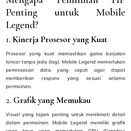
Penting untuk Mobile
Legend?
1.
Kinerja Prosesor yang Kuat
Prosesor yang kuat memastikan game berjalan
lancar tanpa jeda (lag). Mobile Legend memerlukan
pemrosesan data yang cepat agar dapat
memberikan respons yang sesuai selama
permainan.
2.
Grafik yang Memukau
Visual yang tajam penting untuk menikmati detail
dalam permainan. Mobile Legend memiliki grafik
yang kaya yang memerlukan GPU (Graphics