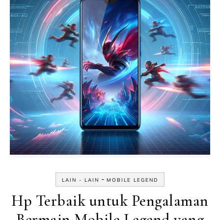
-
LAIN - LAIN
MOBILE LEGEND
Hp Terbaik untuk Pengalaman
Bermain Mobile Legend yang