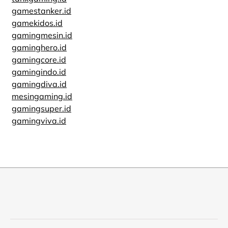
gamestanker.id
gamekidos.id
gamingmesin.id
gaminghero.id
gamingcore.id
gamingindo.id
gamingdiva.id
mesingaming.id
gamingsuper.id
gamingviva.id