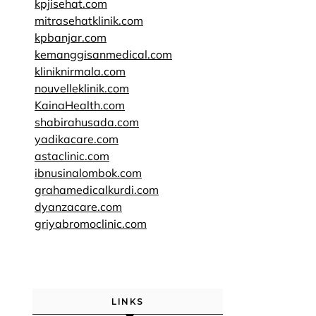
kpjisehat.com
mitrasehatklinik.com
kpbanjar.com
kemanggisanmedical.com
kliniknirmala.com
nouvelleklinik.com
KainaHealth.com
shabirahusada.com
yadikacare.com
astaclinic.com
ibnusinalombok.com
grahamedicalkurdi.com
dyanzacare.com
griyabromoclinic.com
LINKS