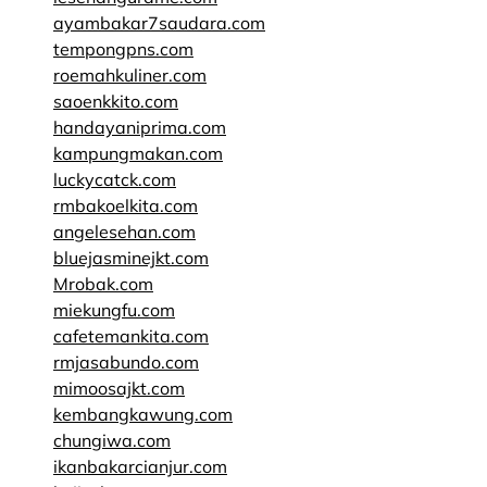
ayambakar7saudara.com
tempongpns.com
roemahkuliner.com
saoenkkito.com
handayaniprima.com
kampungmakan.com
luckycatck.com
rmbakoelkita.com
angelesehan.com
bluejasminejkt.com
Mrobak.com
miekungfu.com
cafetemankita.com
rmjasabundo.com
mimoosajkt.com
kembangkawung.com
chungiwa.com
ikanbakarcianjur.com