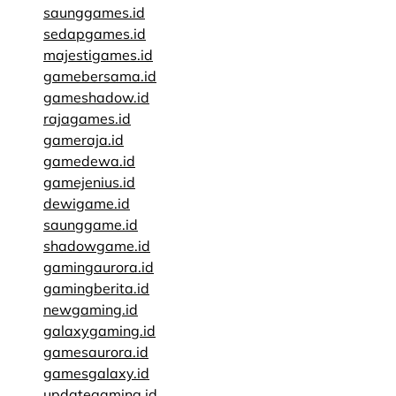
saunggames.id
sedapgames.id
majestigames.id
gamebersama.id
gameshadow.id
rajagames.id
gameraja.id
gamedewa.id
gamejenius.id
dewigame.id
saunggame.id
shadowgame.id
gamingaurora.id
gamingberita.id
newgaming.id
galaxygaming.id
gamesaurora.id
gamesgalaxy.id
updategaming.id