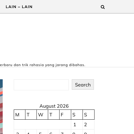
LAIN – LAIN
erbaru dan trik rahasia yang jarang dibahas.
Search
August 2026
M
T
W
T
F
S
S
1
2