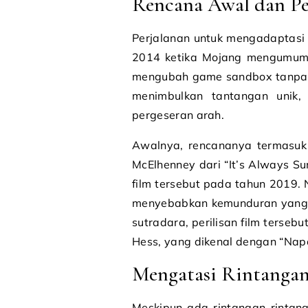
Rencana Awal dan P
Perjalanan untuk mengadaptasi 
2014 ketika Mojang mengumumk
mengubah game sandbox tanpa na
menimbulkan tantangan unik
pergeseran arah.
Awalnya, rencananya termasuk
McElhenney dari “It’s Always Su
film tersebut pada tahun 2019.
menyebabkan kemunduran yang si
sutradara, perilisan film terseb
Hess, yang dikenal dengan “Nap
Mengatasi Rintang
Meskipun ada rintangan-rintang