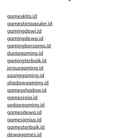
gameskita.id
gamesterpopuler.id
gamingdewi.id
gamingdewa.id
gamingbersama.id
duniagaming.id
gamingterbaik.id
jeniusgaming.id
saunggaming.id
shadowgaming.id
gamesshadow.id
gamesraja.id
sedapgaming.id
gamesdewa.id
gamesjenius.id
gamesterbaik.id
dewagames.id