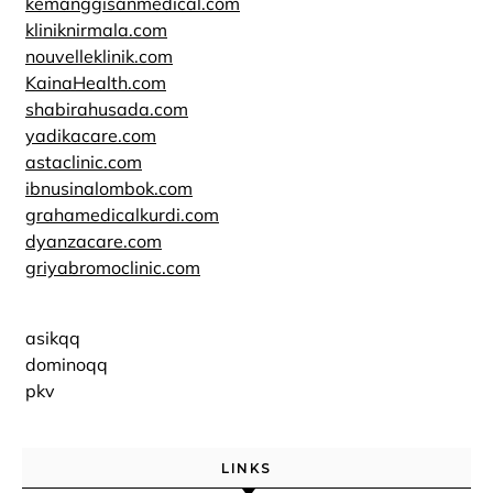
kemanggisanmedical.com
kliniknirmala.com
nouvelleklinik.com
KainaHealth.com
shabirahusada.com
yadikacare.com
astaclinic.com
ibnusinalombok.com
grahamedicalkurdi.com
dyanzacare.com
griyabromoclinic.com
asikqq
dominoqq
pkv
LINKS