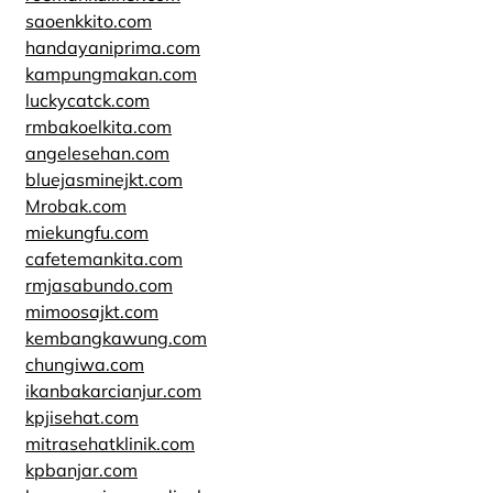
saoenkkito.com
handayaniprima.com
kampungmakan.com
luckycatck.com
rmbakoelkita.com
angelesehan.com
bluejasminejkt.com
Mrobak.com
miekungfu.com
cafetemankita.com
rmjasabundo.com
mimoosajkt.com
kembangkawung.com
chungiwa.com
ikanbakarcianjur.com
kpjisehat.com
mitrasehatklinik.com
kpbanjar.com