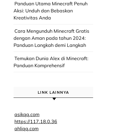
Panduan Utama Minecraft Penuh
Aksi: Unduh dan Bebaskan
Kreativitas Anda
Cara Mengunduh Minecraft Gratis
dengan Aman pada tahun 2024:
Panduan Langkah demi Langkah
Temukan Dunia Alex di Minecraft:
Panduan Komprehensif
LINK LAINNYA
asikqq.com
https://117.18.0.36
ahliqq.com