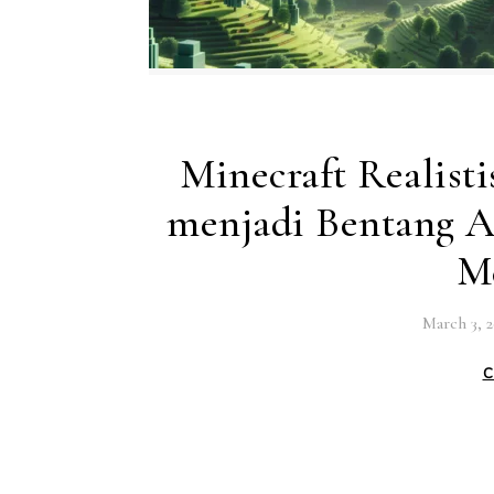
Minecraft Realis
menjadi Bentang A
M
March 3, 
C