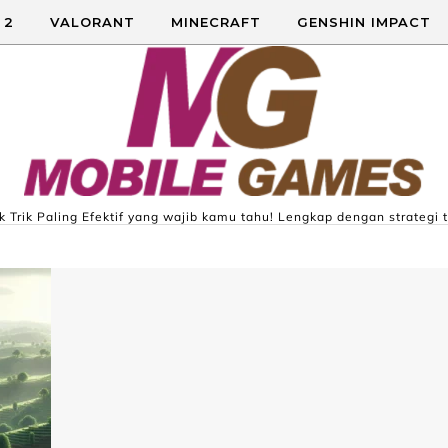
 2
VALORANT
MINECRAFT
GENSHIN IMPACT
 Trik Paling Efektif yang wajib kamu tahu! Lengkap dengan strategi t