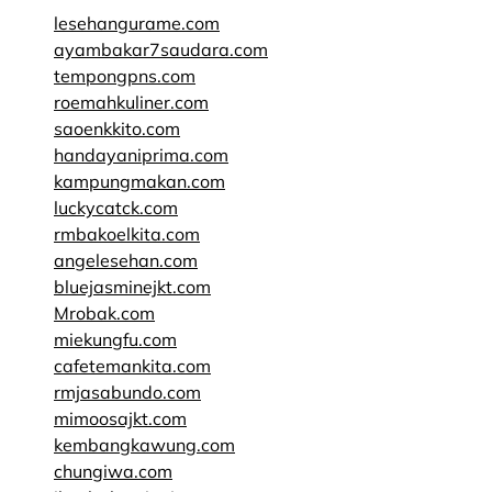
lesehangurame.com
ayambakar7saudara.com
tempongpns.com
roemahkuliner.com
saoenkkito.com
handayaniprima.com
kampungmakan.com
luckycatck.com
rmbakoelkita.com
angelesehan.com
bluejasminejkt.com
Mrobak.com
miekungfu.com
cafetemankita.com
rmjasabundo.com
mimoosajkt.com
kembangkawung.com
chungiwa.com