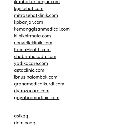
ikanbakarcianjur.com
kpjisehat.com
mitrasehatklinik.com
kpbanjar.com
kemanggisanmedical.com
kliniknirmala.com
nouvelleklinik.com
KainaHealth.com
shabirahusada.com
yadikacare.com
astaclinic.com
ibnusinalombok.com
grahamedicalkurdi.com
dyanzacare.com
griyabromoclinic.com
asikqq
dominoqq