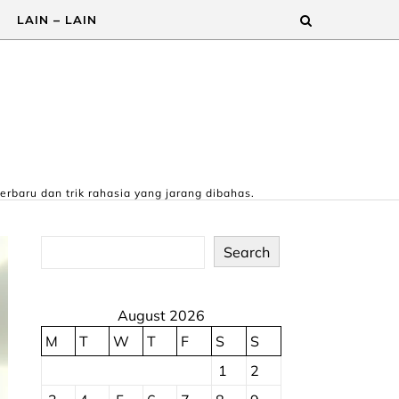
LAIN – LAIN
erbaru dan trik rahasia yang jarang dibahas.
Search
August 2026
M
T
W
T
F
S
S
1
2