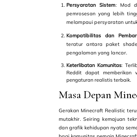
Persyaratan Sistem
: Mod d
pemrosesan yang lebih ting
melampaui persyaratan untuk
Kompatibilitas dan Pemba
teratur antara paket shad
pengalaman yang lancar.
Keterlibatan Komunitas
: Terl
Reddit dapat memberikan w
pengaturan realistis terbaik.
Masa Depan Minecr
Gerakan Minecraft Realistic t
mutakhir. Seiring kemajuan tek
dan grafik kehidupan nyata sem
bagi komunitas pemain Minecraft