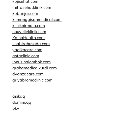
kpjisehat.com
mitrasehatklinik.com
kpbanjar.com
kemanggisanmedical.com
kliniknirmala.com
nouvelleklinik.com
KainaHealth.com
shabirahusada.com
yadikacare.com
astaclinic.com
ibnusinalombok.com
grahamedicalkurdi.com
dyanzacare.com
griyabromoclinic.com
asikqq
dominoqq
pkv