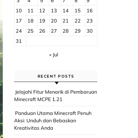
3
4
5
6
7
8
9
10
11
12
13
14
15
16
17
18
19
20
21
22
23
24
25
26
27
28
29
30
31
« Jul
RECENT POSTS
Jelajahi Fitur Menarik di Pembaruan
Minecraft MCPE 1.21
Panduan Utama Minecraft Penuh
Aksi: Unduh dan Bebaskan
Kreativitas Anda