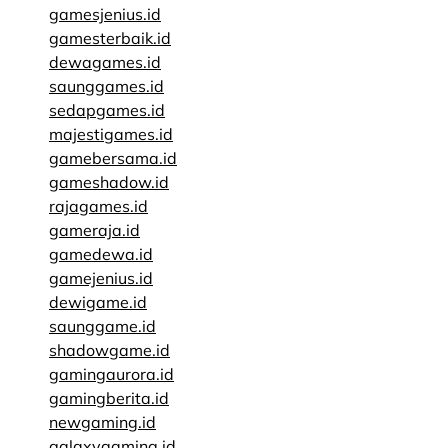
gamesjenius.id
gamesterbaik.id
dewagames.id
saunggames.id
sedapgames.id
majestigames.id
gamebersama.id
gameshadow.id
rajagames.id
gameraja.id
gamedewa.id
gamejenius.id
dewigame.id
saunggame.id
shadowgame.id
gamingaurora.id
gamingberita.id
newgaming.id
galaxygaming.id