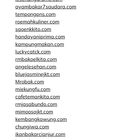
ayambakar7saudara.com
tempongpns.com
roemahkuliner.com
saoenkkito.com
handayaniprima.com
kampungmakan.com
luckycatck.com
rmbakoelkita.com
angelesehan.com
bluejasminejkt.com
Mrobak.com
miekungfu.com
cafetemankita.com
rmjasabundo.com
mimoosajkt.com
kembangkawung.com
chungiwa.com
ikanbakarcianjur.com