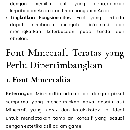
dengan memilih font yang mencerminkan
kepribadian Anda atau tema bangunan Anda.
Tingkatkan Fungsionalitas
: Font yang berbeda
dapat membantu mengatur informasi dan
meningkatkan keterbacaan pada tanda dan
obrolan.
Font Minecraft Teratas yang
Perlu Dipertimbangkan
1.
Font Minecraftia
Keterangan
: Minecraftia adalah font dengan piksel
sempurna yang mencerminkan gaya desain asli
Minecraft yang klasik dan kotak-kotak. Ini ideal
untuk menciptakan tampilan kohesif yang sesuai
dengan estetika asli dalam game.