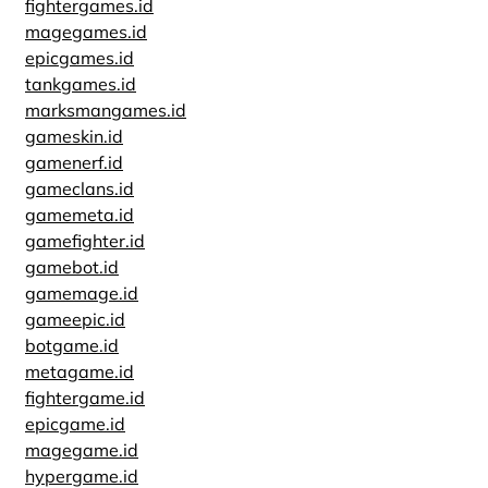
fightergames.id
magegames.id
epicgames.id
tankgames.id
marksmangames.id
gameskin.id
gamenerf.id
gameclans.id
gamemeta.id
gamefighter.id
gamebot.id
gamemage.id
gameepic.id
botgame.id
metagame.id
fightergame.id
epicgame.id
magegame.id
hypergame.id