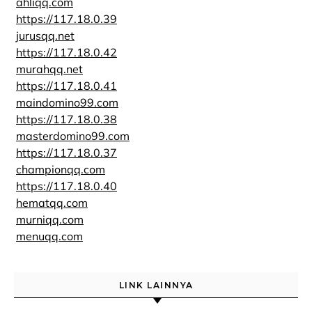
ahliqq.com
https://117.18.0.39
jurusqq.net
https://117.18.0.42
murahqq.net
https://117.18.0.41
maindomino99.com
https://117.18.0.38
masterdomino99.com
https://117.18.0.37
championqq.com
https://117.18.0.40
hematqq.com
murniqq.com
menuqq.com
LINK LAINNYA