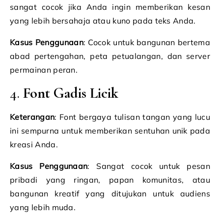
sangat cocok jika Anda ingin memberikan kesan
yang lebih bersahaja atau kuno pada teks Anda.
Kasus Penggunaan
: Cocok untuk bangunan bertema
abad pertengahan, peta petualangan, dan server
permainan peran.
4.
Font Gadis Licik
Keterangan
: Font bergaya tulisan tangan yang lucu
ini sempurna untuk memberikan sentuhan unik pada
kreasi Anda.
Kasus Penggunaan
: Sangat cocok untuk pesan
pribadi yang ringan, papan komunitas, atau
bangunan kreatif yang ditujukan untuk audiens
yang lebih muda.