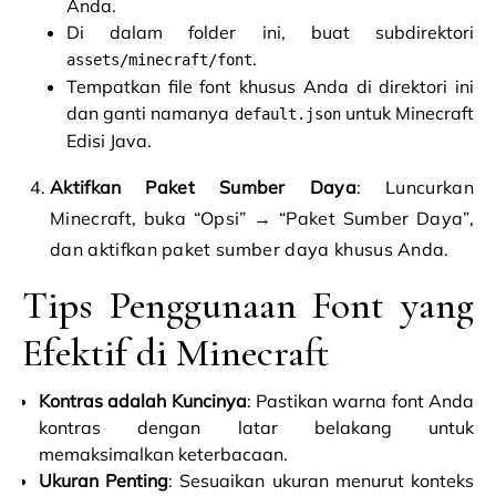
Anda.
Di dalam folder ini, buat subdirektori
.
assets/minecraft/font
Tempatkan file font khusus Anda di direktori ini
dan ganti namanya
untuk Minecraft
default.json
Edisi Java.
Aktifkan Paket Sumber Daya
: Luncurkan
Minecraft, buka “Opsi” → “Paket Sumber Daya”,
dan aktifkan paket sumber daya khusus Anda.
Tips Penggunaan Font yang
Efektif di Minecraft
Kontras adalah Kuncinya
: Pastikan warna font Anda
kontras dengan latar belakang untuk
memaksimalkan keterbacaan.
Ukuran Penting
: Sesuaikan ukuran menurut konteks