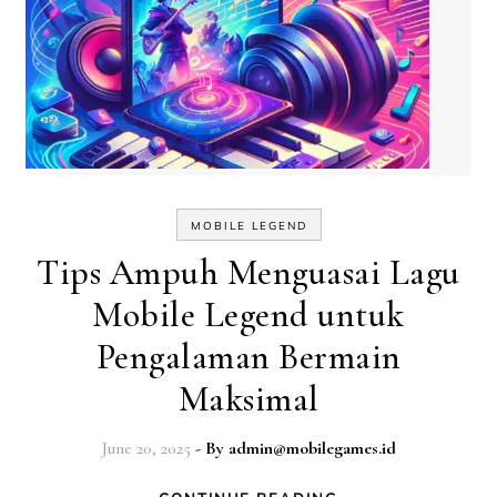
MOBILE LEGEND
Tips Ampuh Menguasai Lagu
Mobile Legend untuk
Pengalaman Bermain
Maksimal
June 20, 2025
- By
admin@mobilegames.id