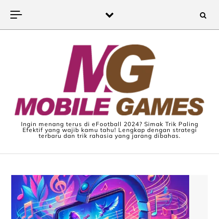
Skip to content
Ingin menang terus di eFootball 2024? Simak Trik Paling
Efektif yang wajib kamu tahu! Lengkap dengan strategi
terbaru dan trik rahasia yang jarang dibahas.