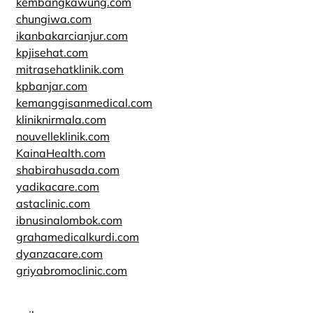
kembangkawung.com
chungiwa.com
ikanbakarcianjur.com
kpjisehat.com
mitrasehatklinik.com
kpbanjar.com
kemanggisanmedical.com
kliniknirmala.com
nouvelleklinik.com
KainaHealth.com
shabirahusada.com
yadikacare.com
astaclinic.com
ibnusinalombok.com
grahamedicalkurdi.com
dyanzacare.com
griyabromoclinic.com