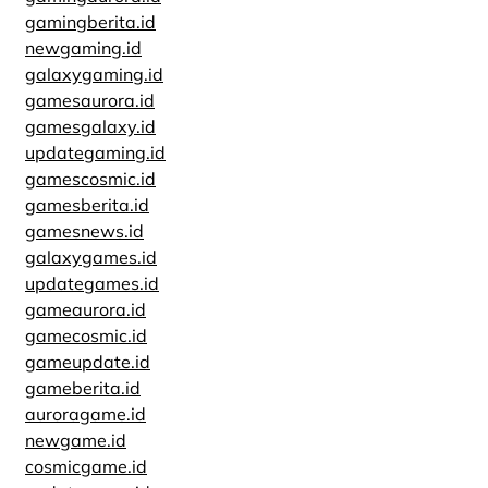
gamingberita.id
newgaming.id
galaxygaming.id
gamesaurora.id
gamesgalaxy.id
updategaming.id
gamescosmic.id
gamesberita.id
gamesnews.id
galaxygames.id
updategames.id
gameaurora.id
gamecosmic.id
gameupdate.id
gameberita.id
auroragame.id
newgame.id
cosmicgame.id