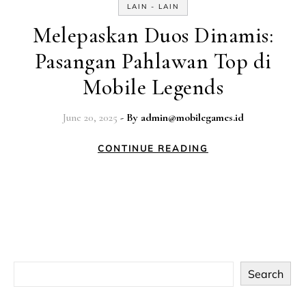
LAIN - LAIN
Melepaskan Duos Dinamis:
Pasangan Pahlawan Top di
Mobile Legends
June 20, 2025
- By
admin@mobilegames.id
CONTINUE READING
Search