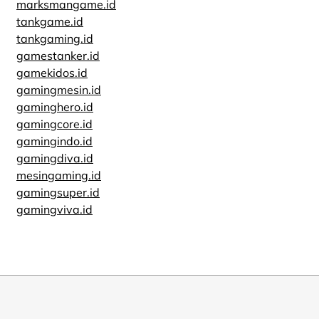
marksmangame.id
tankgame.id
tankgaming.id
gamestanker.id
gamekidos.id
gamingmesin.id
gaminghero.id
gamingcore.id
gamingindo.id
gamingdiva.id
mesingaming.id
gamingsuper.id
gamingviva.id