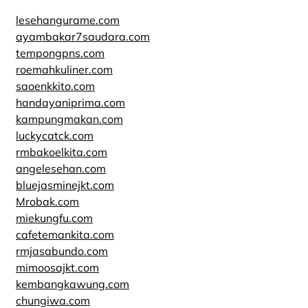
lesehangurame.com
ayambakar7saudara.com
tempongpns.com
roemahkuliner.com
saoenkkito.com
handayaniprima.com
kampungmakan.com
luckycatck.com
rmbakoelkita.com
angelesehan.com
bluejasminejkt.com
Mrobak.com
miekungfu.com
cafetemankita.com
rmjasabundo.com
mimoosajkt.com
kembangkawung.com
chungiwa.com