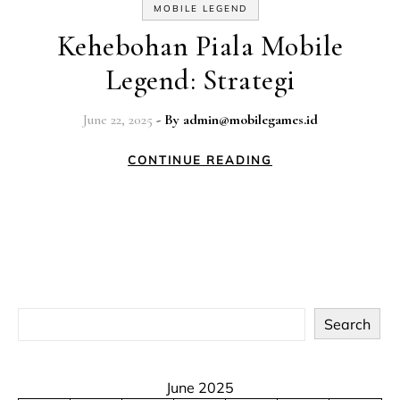
MOBILE LEGEND
Kehebohan Piala Mobile
Legend: Strategi
June 22, 2025
- By
admin@mobilegames.id
CONTINUE READING
Search
June 2025