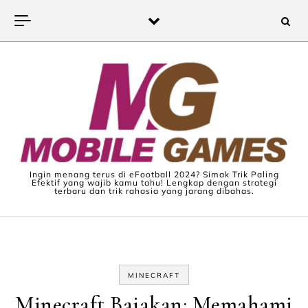
Skip to content
Ingin menang terus di eFootball 2024? Simak Trik Paling
Efektif yang wajib kamu tahu! Lengkap dengan strategi
terbaru dan trik rahasia yang jarang dibahas.
MINECRAFT
Minecraft Bajakan: Memahami