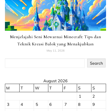
Menjelajahi Seni Mewarnai Minecraft: Tips dan
Teknik Kreasi Balok yang Menakjubkan
May 11, 2026
Search
August 2026
M
T
W
T
F
S
S
1
2
3
4
5
6
7
8
9