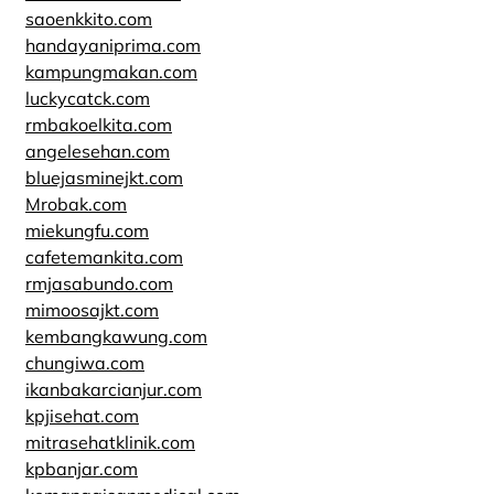
saoenkkito.com
handayaniprima.com
kampungmakan.com
luckycatck.com
rmbakoelkita.com
angelesehan.com
bluejasminejkt.com
Mrobak.com
miekungfu.com
cafetemankita.com
rmjasabundo.com
mimoosajkt.com
kembangkawung.com
chungiwa.com
ikanbakarcianjur.com
kpjisehat.com
mitrasehatklinik.com
kpbanjar.com