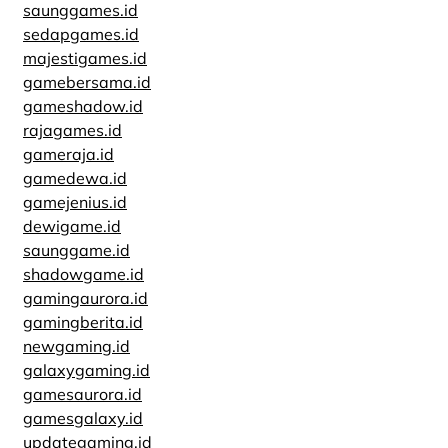
saunggames.id
sedapgames.id
majestigames.id
gamebersama.id
gameshadow.id
rajagames.id
gameraja.id
gamedewa.id
gamejenius.id
dewigame.id
saunggame.id
shadowgame.id
gamingaurora.id
gamingberita.id
newgaming.id
galaxygaming.id
gamesaurora.id
gamesgalaxy.id
updategaming.id