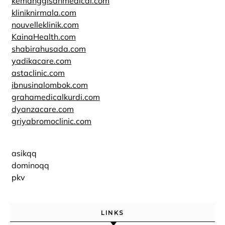
kemanggisanmedical.com
kliniknirmala.com
nouvelleklinik.com
KainaHealth.com
shabirahusada.com
yadikacare.com
astaclinic.com
ibnusinalombok.com
grahamedicalkurdi.com
dyanzacare.com
griyabromoclinic.com
asikqq
dominoqq
pkv
LINKS