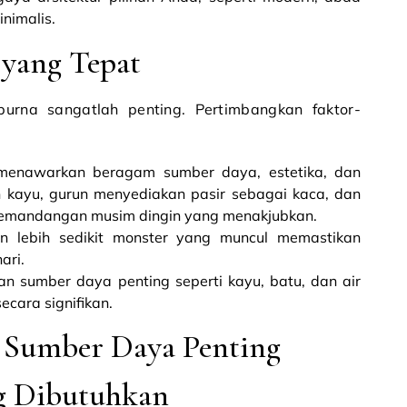
nimalis.
 yang Tepat
rna sangatlah penting. Pertimbangkan faktor-
menawarkan beragam sumber daya, estetika, dan
 kayu, gurun menyediakan pasir sebagai kaca, dan
pemandangan musim dingin yang menakjubkan.
n lebih sedikit monster yang muncul memastikan
ari.
n sumber daya penting seperti kayu, batu, dan air
cara signifikan.
 Sumber Daya Penting
g Dibutuhkan