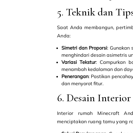
5. Teknik dan Ti
Saat Anda membangun, pertimba
Anda:
Simetri dan Proporsi
: Gunakan 
menghindari desain asimetris un
Variasi Tekstur
: Campurkan ba
menambah kedalaman dan daya 
Penerangan
: Pastikan pencah
dan menyorot fitur.
6. Desain Interio
Interior rumah Minecraft An
menciptakan ruang tamu yang ra