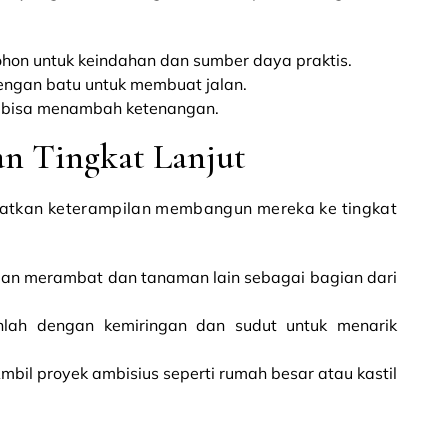
on untuk keindahan dan sumber daya praktis.
pengan batu untuk membuat jalan.
r bisa menambah ketenangan.
an Tingkat Lanjut
katkan keterampilan membangun mereka ke tingkat
an merambat dan tanaman lain sebagai bagian dari
nlah dengan kemiringan dan sudut untuk menarik
Ambil proyek ambisius seperti rumah besar atau kastil