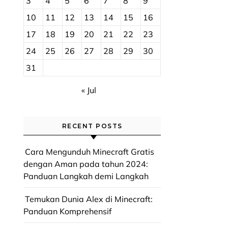
3
4
5
6
7
8
9
10
11
12
13
14
15
16
17
18
19
20
21
22
23
24
25
26
27
28
29
30
31
« Jul
RECENT POSTS
Cara Mengunduh Minecraft Gratis
dengan Aman pada tahun 2024:
Panduan Langkah demi Langkah
Temukan Dunia Alex di Minecraft:
Panduan Komprehensif