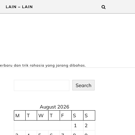
LAIN – LAIN
erbaru dan trik rahasia yang jarang dibahas.
Search
August 2026
M
T
W
T
F
S
S
1
2