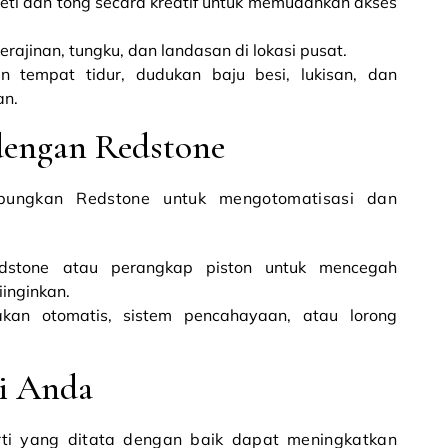
eti dan tong secara kreatif untuk memudahkan akses
erajinan, tungku, dan landasan di lokasi pusat.
n tempat tidur, dudukan baju besi, lukisan, dan
an.
dengan Redstone
bungkan Redstone untuk mengotomatisasi dan
dstone atau perangkap piston untuk mencegah
inginkan.
kan otomatis, sistem pencahayaan, atau lorong
ti Anda
erti yang ditata dengan baik dapat meningkatkan