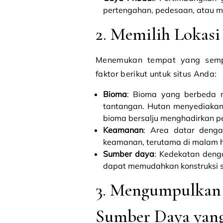
pertengahan, pedesaan, atau mi
2. Memilih Lokasi
Menemukan tempat yang sempu
faktor berikut untuk situs Anda:
Bioma
: Bioma yang berbeda 
tantangan. Hutan menyediakan
bioma bersalju menghadirkan 
Keamanan
: Area datar denga
keamanan, terutama di malam h
Sumber daya
: Kedekatan denga
dapat memudahkan konstruksi se
3. Mengumpulkan
Sumber Daya yan