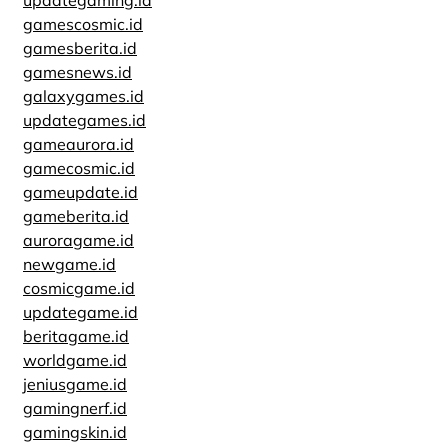
updategaming.id
gamescosmic.id
gamesberita.id
gamesnews.id
galaxygames.id
updategames.id
gameaurora.id
gamecosmic.id
gameupdate.id
gameberita.id
auroragame.id
newgame.id
cosmicgame.id
updategame.id
beritagame.id
worldgame.id
jeniusgame.id
gamingnerf.id
gamingskin.id