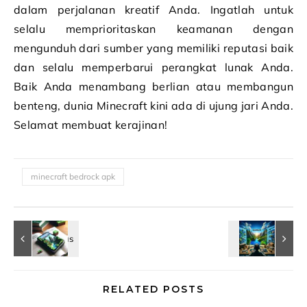
dalam perjalanan kreatif Anda. Ingatlah untuk
selalu memprioritaskan keamanan dengan
mengunduh dari sumber yang memiliki reputasi baik
dan selalu memperbarui perangkat lunak Anda.
Baik Anda menambang berlian atau membangun
benteng, dunia Minecraft kini ada di ujung jari Anda.
Selamat membuat kerajinan!
minecraft bedrock apk
RELATED POSTS