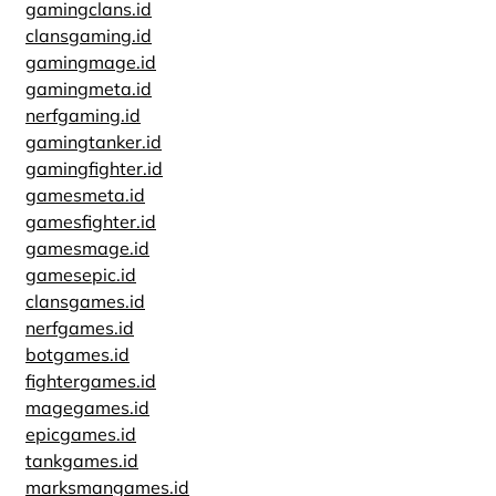
gamingclans.id
clansgaming.id
gamingmage.id
gamingmeta.id
nerfgaming.id
gamingtanker.id
gamingfighter.id
gamesmeta.id
gamesfighter.id
gamesmage.id
gamesepic.id
clansgames.id
nerfgames.id
botgames.id
fightergames.id
magegames.id
epicgames.id
tankgames.id
marksmangames.id