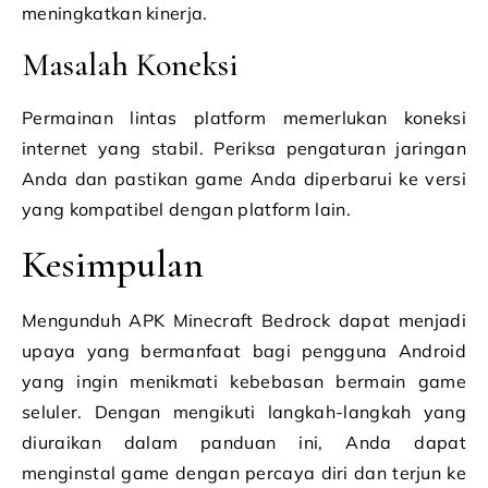
meningkatkan kinerja.
Masalah Koneksi
Permainan lintas platform memerlukan koneksi
internet yang stabil. Periksa pengaturan jaringan
Anda dan pastikan game Anda diperbarui ke versi
yang kompatibel dengan platform lain.
Kesimpulan
Mengunduh APK Minecraft Bedrock dapat menjadi
upaya yang bermanfaat bagi pengguna Android
yang ingin menikmati kebebasan bermain game
seluler. Dengan mengikuti langkah-langkah yang
diuraikan dalam panduan ini, Anda dapat
menginstal game dengan percaya diri dan terjun ke