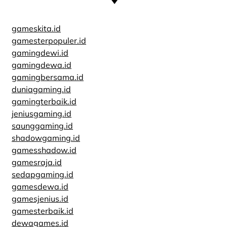
gameskita.id
gamesterpopuler.id
gamingdewi.id
gamingdewa.id
gamingbersama.id
duniagaming.id
gamingterbaik.id
jeniusgaming.id
saunggaming.id
shadowgaming.id
gamesshadow.id
gamesraja.id
sedapgaming.id
gamesdewa.id
gamesjenius.id
gamesterbaik.id
dewagames.id