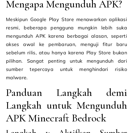
Mengapa Mengunduh APK?
Meskipun Google Play Store menawarkan aplikasi
resmi, beberapa pengguna mungkin lebih suka
mengunduh APK karena berbagai alasan, seperti
akses awal ke pembaruan, menguji fitur baru
sebelum rilis, atau hanya karena Play Store bukan
pilihan. Sangat penting untuk mengunduh dari
sumber tepercaya untuk menghindari risiko
malware.
Panduan Langkah demi
Langkah untuk Mengunduh
APK Minecraft Bedrock
Langkah 1: Aktifkan Sumber