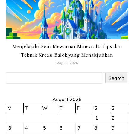
Menjelajahi Seni Mewarnai Minecraft: Tips dan
Teknik Kreasi Balok yang Menakjubkan
May 11, 2026
Search
August 2026
M
T
W
T
F
S
S
1
2
3
4
5
6
7
8
9