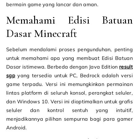
bermain game yang lancar dan aman.
Memahami Edisi Batuan
Dasar Minecraft
Sebelum mendalami proses pengunduhan, penting
untuk memahami apa yang membuat Edisi Batuan
Dasar istimewa. Berbeda dengan Java Edition
result
sgp
yang tersedia untuk PC, Bedrock adalah versi
game terpadu. Versi ini memungkinkan permainan
lintas platform di seluruh konsol, perangkat seluler,
dan Windows 10. Versi ini dioptimalkan untuk grafis
seluler dan kontrol sentuh yang intuitif,
menjadikannya pilihan sempurna bagi para gamer
Android.