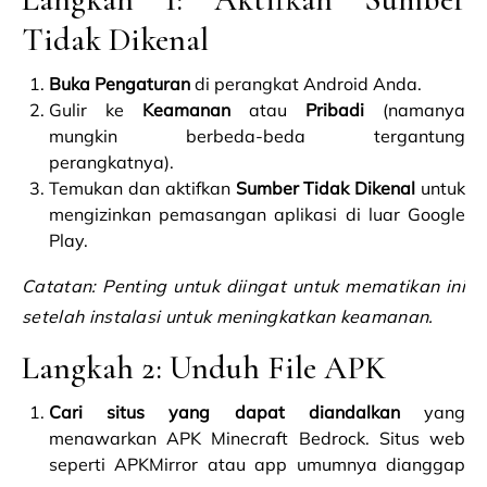
Tidak Dikenal
Buka Pengaturan
di perangkat Android Anda.
Gulir ke
Keamanan
atau
Pribadi
(namanya
mungkin berbeda-beda tergantung
perangkatnya).
Temukan dan aktifkan
Sumber Tidak Dikenal
untuk
mengizinkan pemasangan aplikasi di luar Google
Play.
Catatan: Penting untuk diingat untuk mematikan ini
setelah instalasi untuk meningkatkan keamanan.
Langkah 2: Unduh File APK
Cari situs yang dapat diandalkan
yang
menawarkan APK Minecraft Bedrock. Situs web
seperti APKMirror atau app umumnya dianggap