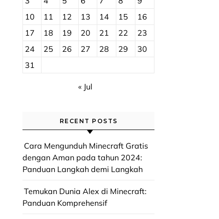
3
4
5
6
7
8
9
10
11
12
13
14
15
16
17
18
19
20
21
22
23
24
25
26
27
28
29
30
31
« Jul
RECENT POSTS
Cara Mengunduh Minecraft Gratis
dengan Aman pada tahun 2024:
Panduan Langkah demi Langkah
Temukan Dunia Alex di Minecraft:
Panduan Komprehensif