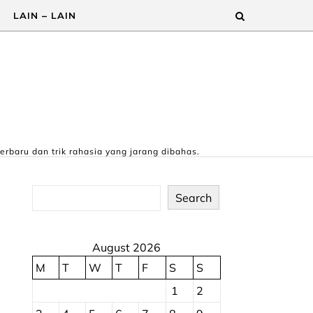
LAIN – LAIN
erbaru dan trik rahasia yang jarang dibahas.
Search
August 2026
M
T
W
T
F
S
S
1
2