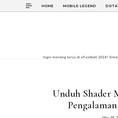
Skip to content
HOME
MOBILE LEGEND
DOTA
Ingin menang terus di eFootball 2024? Simak
Unduh Shader Mi
Pengalaman
May 29, 