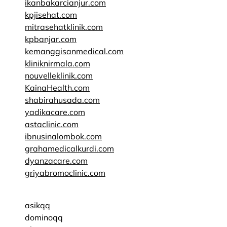
ikanbakarcianjur.com
kpjisehat.com
mitrasehatklinik.com
kpbanjar.com
kemanggisanmedical.com
kliniknirmala.com
nouvelleklinik.com
KainaHealth.com
shabirahusada.com
yadikacare.com
astaclinic.com
ibnusinalombok.com
grahamedicalkurdi.com
dyanzacare.com
griyabromoclinic.com
asikqq
dominoqq