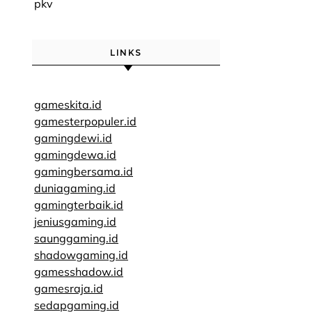
pkv
LINKS
gameskita.id
gamesterpopuler.id
gamingdewi.id
gamingdewa.id
gamingbersama.id
duniagaming.id
gamingterbaik.id
jeniusgaming.id
saunggaming.id
shadowgaming.id
gamesshadow.id
gamesraja.id
sedapgaming.id